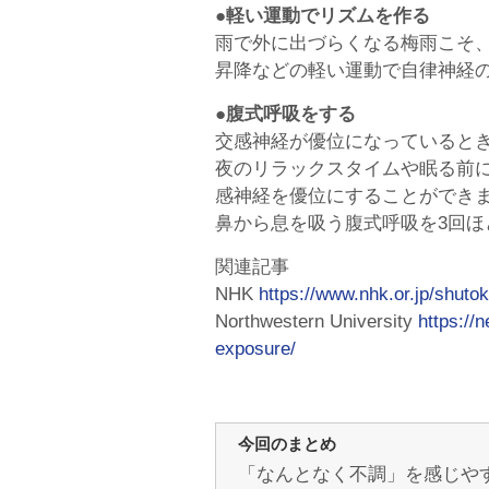
●軽い運動でリズムを作る
雨で外に出づらくなる梅雨こそ
昇降などの軽い運動で自律神経
●腹式呼吸をする
交感神経が優位になっていると
夜のリラックスタイムや眠る前
感神経を優位にすることができ
鼻から息を吸う腹式呼吸を3回ほ
関連記事
NHK
https://www.nhk.or.jp/shutok
Northwestern University
https://
exposure/
今回のまとめ
「なんとなく不調」を感じや