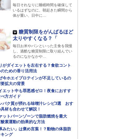
毎日それなりに睡眠時間を確保して
いるはずなのに、朝起きた瞬間から
体が重い、日中に…
糖質制限をがんばるほど
太りやすくなる？「
毎日お米やパンといった主食を我慢
し、過酷な糖質制限に取り組んでい
るのになかなかや…
りがダイエットを左右する？食欲コント
ルのための香り活用法
ぜ今ホエイプロテインが不足しているの
需要拡大の背景
イエット中も罪悪感ゼロ！夜食におすす
食べ方ガイド
ンパク質が摂れる味噌汁レシピ3選 おす
の具材も合わせて解説！
ァットバーンゾーンで脂肪燃焼を最大
有酸素運動の効果的な方法
豚みたい」は褒め言葉！？動物の体脂肪
ンキング