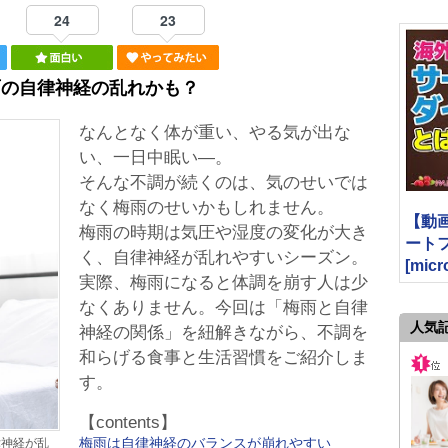
24
23
雨の自律神経の乱れかも？
なんとなく体が重い、やる気が出な
い、一日中眠い―。
そんな不調が続くのは、気のせいでは
なく梅雨のせいかもしれません。
【動
梅雨の時期は気圧や湿度の変化が大き
ート
く、自律神経が乱れやすいシーズン。
[micr
実際、梅雨になると体調を崩す人は少
なくありません。今回は「梅雨と自律
人気
神経の関係」を紐解きながら、不調を
和らげる食事と生活習慣をご紹介しま
す。
【contents】
梅雨は自律神経のバランスが崩れやすい
律神経が乱