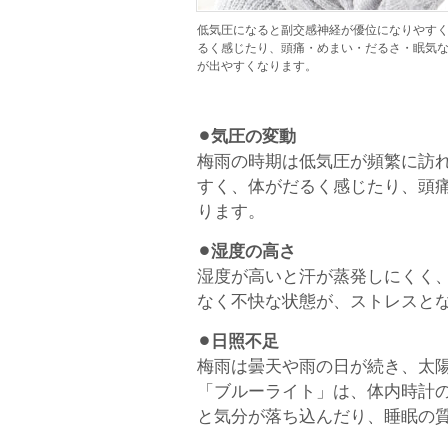
低気圧になると副交感神経が優位になりやす
るく感じたり、頭痛・めまい・だるさ・眠気
が出やすくなります。
⚫︎気圧の変動
梅雨の時期は低気圧が頻繁に訪
すく、体がだるく感じたり、頭
ります。
⚫︎湿度の高さ
湿度が高いと汗が蒸発しにくく
なく不快な状態が、ストレスと
⚫︎日照不足
梅雨は曇天や雨の日が続き、太
「ブルーライト」は、体内時計
と気分が落ち込んだり、睡眠の