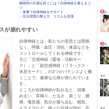
梅雨時の不調を防ぐには？自律神経を整えるコ
ツ
・食事で自律神経をサポート
・生活習慣の整え方 リズムを意識
スが崩れやすい
自律神経とは、私たちの意思とは関係
なく、呼吸・血圧・消化・体温などを
コントロールしてくれる神経です。
主に「交感神経（緊張・活動モー
ド）」と「副交感神経（リラックス・
休息モード）」の2つがバランスよく働
くことで、健康な心身が保たれていま
す。
ところが自律神経が乱れると、頭痛、
めまい、耳鳴り、だるさ、肩こり、腰
痛、倦怠感、気分が落ち込む、眠気、
イライラなど、様々な症状が現れ、不