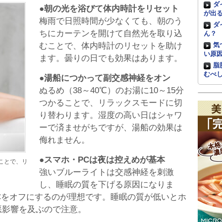
ダ
●朝の光を浴びて体内時計をリセット
が出
梅雨で日照時間が少なくても、朝のう
ダ
ちにカーテンを開けて自然光を取り込
ん？
むことで、体内時計のリセットを助け
気
い原
ます。曇りの日でも効果はあります。
脂
むべ
●湯船につかって副交感神経をオン
ぬるめ（38～40℃）のお湯に10～15分
つかることで、リラックスモードに切
り替わります。湿度の高い日はシャワ
ーで済ませがちですが、湯船の効果は
侮れません。
●スマホ・PCは夜は控えめが基本
ることで、リ
強いブルーライトは交感神経を刺激
し、睡眠の質を下げる原因になりま
Cをオフにするのが理想です。睡眠の質が低いとホ
悪影響を及ぶので注意。