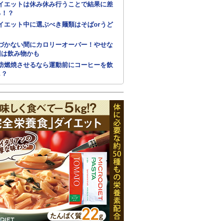
イエットは休み休み行うことで結果に差
る！？
イエット中に選ぶべき麺類はそばorうど
づかない間にカロリーオーバー！やせな
因は飲み物かも
肪燃焼させるなら運動前にコーヒーを飲
し？