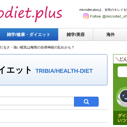
microdiet.plusは、女性
雑学/健康・
ダイエット
雑学/美容
海外
だるさ・強い眠気は梅雨の自律神経の乱れかも？
ダイエット
TRIBIA/HEALTH-DIET