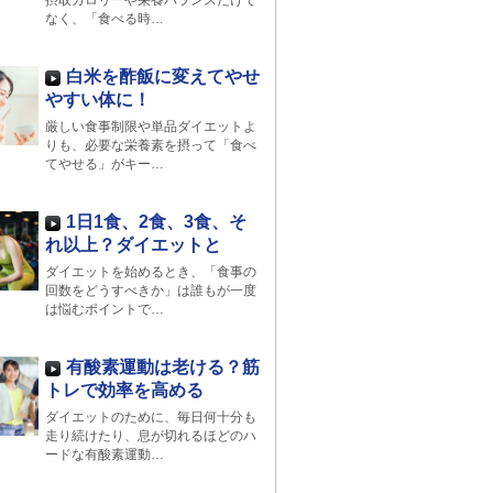
摂取カロリーや栄養バランスだけで
なく、「食べる時…
白米を酢飯に変えてやせ
やすい体に！
厳しい食事制限や単品ダイエットよ
りも、必要な栄養素を摂って「食べ
てやせる」がキー…
1日1食、2食、3食、そ
れ以上？ダイエットと
ダイエットを始めるとき、「食事の
回数をどうすべきか」は誰もが一度
は悩むポイントで…
有酸素運動は老ける？筋
トレで効率を高める
ダイエットのために、毎日何十分も
走り続けたり、息が切れるほどのハ
ードな有酸素運動…