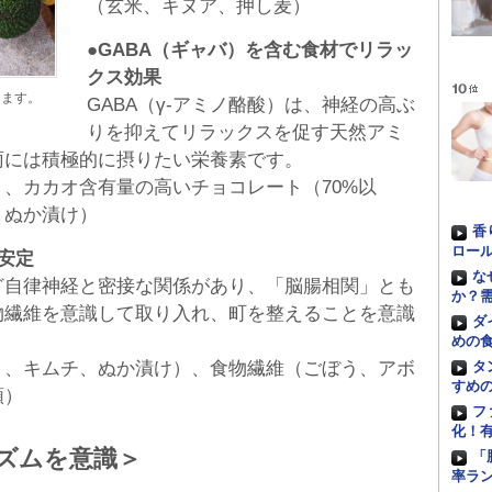
（玄米、キヌア、押し麦）
●GABA（ギャバ）を含む食材でリラッ
クス効果
ります。
GABA（γ-アミノ酪酸）は、神経の高ぶ
りを抑えてリラックスを促す天然アミ
雨には積極的に摂りたい栄養素です。
、カカオ含有量の高いチョコレート（70%以
、ぬか漬け）
香
ロー
安定
な
ど自律神経と密接な関係があり、「脳腸相関」とも
か？
物繊維を意識して取り入れ、町を整えることを意識
ダ
めの
ト、キムチ、ぬか漬け）、食物繊維（ごぼう、アボ
タ
すめ
類）
フ
化！
ズムを意識＞
「
率ラ