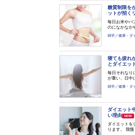
糖質制限を
ットが招く
毎日お米やパ
のになかなかや
雑学／健康・ダ
寝ても疲れ
とダイエッ
毎日それなり
が重い、日中に
雑学／健康・ダ
ダイエット
い理由
NEW!
ダイエットを
ります。 我慢