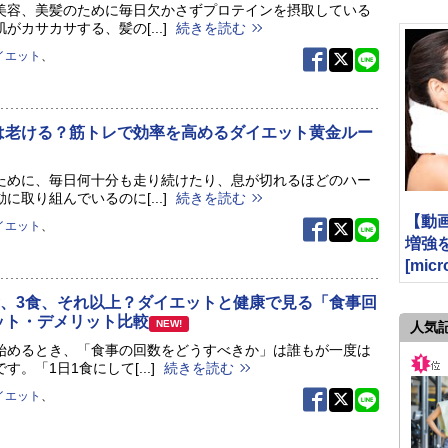
美容、美髪のために毎日欠かさずプロテインを摂取している
がカサカサする、髪の[...]
続きを読む
イエット
、
は老ける？筋トレで効率を高めるダイエット黄金ルー
ために、毎日何十分も走り続けたり、息が切れるほどのハー
に取り組んでいるのに[...]
続きを読む
【動
イエット
、
増強を妨
[micr
食、3食、それ以上？ダイエットと健康で見る「食事回
ット・デメリット比較
NEW!
人気
始めるとき、「食事の回数をどうすべきか」は誰もが一度は
。「1日1食にして[...]
続きを読む
イエット
、