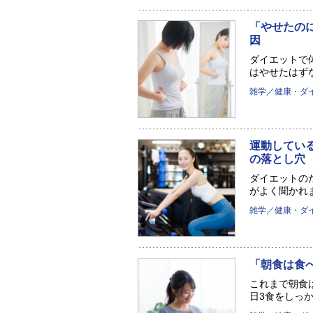
「やせたの
因
ダイエットで
はやせたはずな
雑学／健康・ダ
運動してい
の落とし
ダイエットの
がよく聞かれま
雑学／健康・ダ
「朝食は食
これまで朝食
日3食をしっか