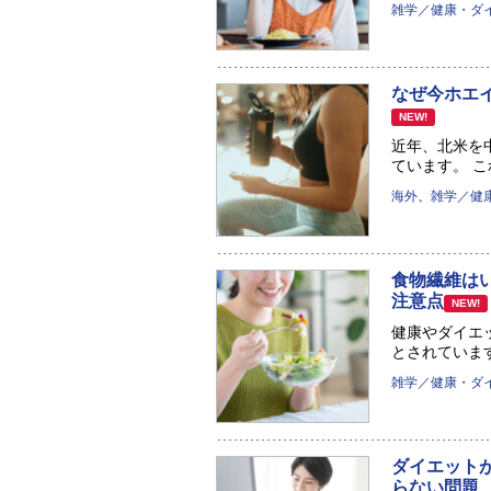
雑学／健康・ダ
なぜ今ホエ
NEW!
近年、北米を
ています。 こ
海外
、
雑学／健
食物繊維は
注意点
NEW!
健康やダイエ
とされています
雑学／健康・ダ
ダイエット
らない問