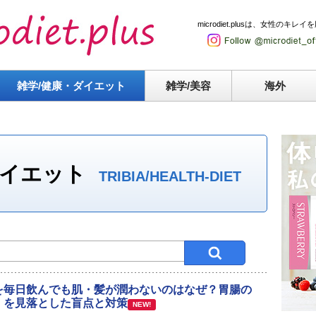
microdiet.plusは、女性
雑学/健康・
ダイエット
雑学/美容
海外
ダイエット
TRIBIA/HEALTH-DIET
を毎日飲んでも肌・髪が潤わないのはなぜ？胃腸の
」を見落とした盲点と対策
NEW!