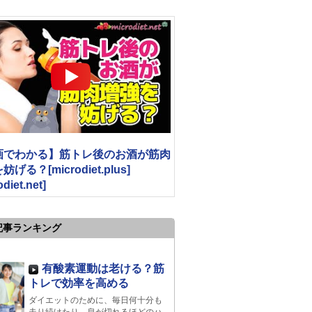
画でわかる】筋トレ後のお酒が筋肉
げる？[microdiet.plus]
odiet.net]
記事ランキング
有酸素運動は老ける？筋
トレで効率を高める
ダイエットのために、毎日何十分も