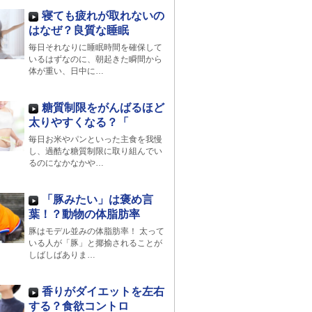
寝ても疲れが取れないの
はなぜ？良質な睡眠
毎日それなりに睡眠時間を確保して
いるはずなのに、朝起きた瞬間から
体が重い、日中に…
糖質制限をがんばるほど
太りやすくなる？「
毎日お米やパンといった主食を我慢
し、過酷な糖質制限に取り組んでい
るのになかなかや…
「豚みたい」は褒め言
葉！？動物の体脂肪率
豚はモデル並みの体脂肪率！ 太って
いる人が「豚」と揶揄されることが
しばしばありま…
香りがダイエットを左右
する？食欲コントロ