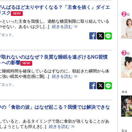
がんばるほど太りやすくなる？「主食を抜く」ダイエ
リスク
NEW!
ンといった主食を我慢し、過酷な糖質制限に取り組んでいる
せない、あるいは少し[...]
続きを読む
イエット
、
が取れないのはなぜ？良質な睡眠を遠ざけるNG習慣
トへの影響
NEW!
に睡眠時間を確保しているはずなのに、朝起きた瞬間から体
強い眠気や倦怠感に襲[...]
続きを読む
イエット
、
中の「食欲の波」はなぜ起こる？我慢では解決できな
していると、あるタイミングで急に食欲が強くなることがあ
しようとしても抑えき[...]
続きを読む