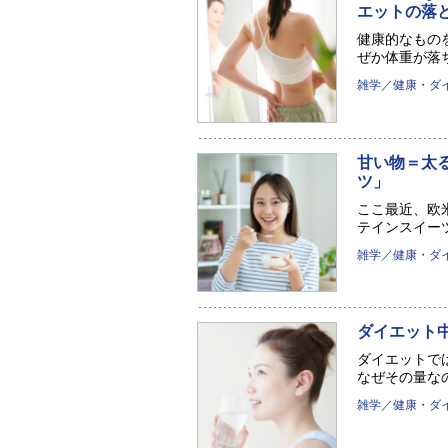
エットの落
健康的なもの
ぜか体重が落ち
雑学／健康・ダ
甘い物＝太
ツ」
ここ最近、欧
テインスイーツ
雑学／健康・ダ
ダイエット
ダイエットで
なぜその量なの
雑学／健康・ダ