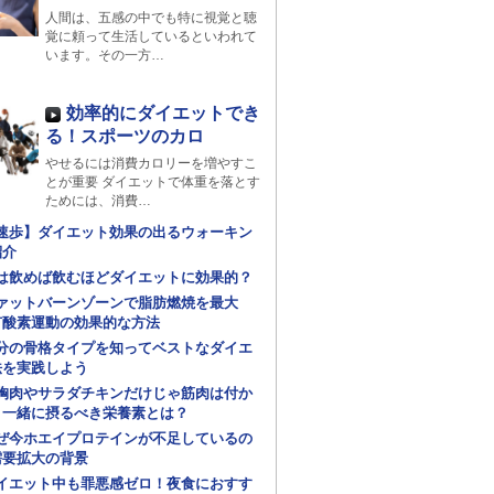
人間は、五感の中でも特に視覚と聴
覚に頼って生活しているといわれて
います。その一方…
効率的にダイエットでき
る！スポーツのカロ
やせるには消費カロリーを増やすこ
とが重要 ダイエットで体重を落とす
ためには、消費…
速歩】ダイエット効果の出るウォーキン
紹介
は飲めば飲むほどダイエットに効果的？
ァットバーンゾーンで脂肪燃焼を最大
有酸素運動の効果的な方法
分の骨格タイプを知ってベストなダイエ
法を実践しよう
胸肉やサラダチキンだけじゃ筋肉は付か
！一緒に摂るべき栄養素とは？
ぜ今ホエイプロテインが不足しているの
需要拡大の背景
イエット中も罪悪感ゼロ！夜食におすす