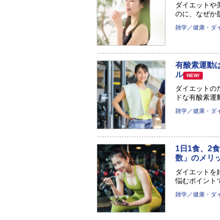
ダイエットや
のに、なぜか肌
雑学／健康・ダ
有酸素運動
ル
NEW!
ダイエットの
ドな有酸素運動
雑学／健康・ダ
1日1食、2
数」のメリ
ダイエットを
悩むポイントです
雑学／健康・ダ