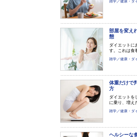
雑学／健康・ダ
部屋を変え
態
ダイエットに
す。これは食事
雑学／健康・ダ
体重だけで
方
ダイエットを
に乗り、増えた
雑学／健康・ダ
ヘルシーな