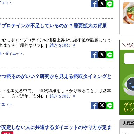
イエット
、
イプロテインが不足しているのか？需要拡大の背景
中心にホエイプロテインの価格上昇や供給不足が話題になっ
れまでも一般的なサプ[...]
続きを読む
康・ダイエット
、
いつ摂るのがいい？研究から見える摂取タイミングと
ットを考える中で、「食物繊維をしっかり摂ること」は基本
。 一方で近年、海外[...]
続きを読む
イエット
、
人気
が安定しない人に共通するダイエットのやり方が定ま
題
NEW!