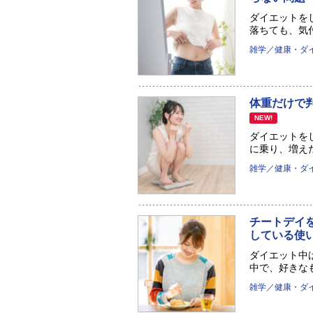
ダイエットを
落ちても、気付
雑学／健康・ダ
体重だけで
NEW!
ダイエットを
に乗り、増えた
雑学／健康・ダ
チートデイ
している使
ダイエット中
中で、好きなも
雑学／健康・ダ