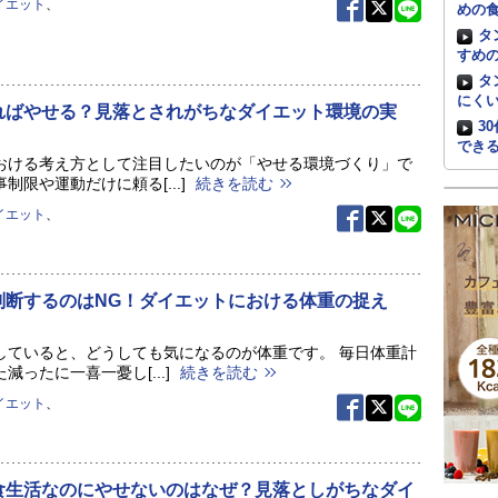
イエット
、
めの
タ
すめ
タ
にく
ればやせる？見落とされがちなダイエット環境の実
3
でき
おける考え方として注目したいのが「やせる環境づくり」で
制限や運動だけに頼る[...]
続きを読む
イエット
、
判断するのはNG！ダイエットにおける体重の捉え
していると、どうしても気になるのが体重です。 毎日体重計
減ったに一喜一憂し[...]
続きを読む
イエット
、
食生活なのにやせないのはなぜ？見落としがちなダイ