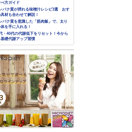
食べ方ガイド
ンパク質が摂れる味噌汁レシピ3選 おす
の具材も合わせて解説！
ンパク質を意識した「筋肉飯」で、太り
い体を手に入れる！
0代・40代の代謝低下をリセット！今から
る基礎代謝アップ習慣