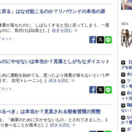
に戻る」はなぜ起こるのか？リバウンドの本当の原
体重が落ちたのに、しばらくすると元に戻ってしまう。一度
のに、気付けば以前と[...]
続きを読む
イエット
、
るのにやせないは本当か？見落としがちなダイエット
【
穴
グを
水
ために運動を始めても、思ったより体重が落ちないという声
す。 自宅トレーニン[...]
続きを読む
フ
化！
イエット
、
自
ット
鶏
ない
べるべき」は本当か？見直される朝食習慣の実態
な
は、「健康のために欠かせないもの」とされてきました。1
か？
り食べることが基本と[...]
続きを読む
ダ