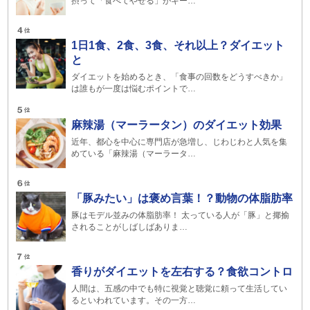
摂って「食べてやせる」がキー…
1日1食、2食、3食、それ以上？ダイエット
と
ダイエットを始めるとき、「食事の回数をどうすべきか」
は誰もが一度は悩むポイントで…
麻辣湯（マーラータン）のダイエット効果
近年、都心を中心に専門店が急増し、じわじわと人気を集
めている「麻辣湯（マーラータ…
「豚みたい」は褒め言葉！？動物の体脂肪率
豚はモデル並みの体脂肪率！ 太っている人が「豚」と揶揄
されることがしばしばありま…
香りがダイエットを左右する？食欲コントロ
人間は、五感の中でも特に視覚と聴覚に頼って生活してい
るといわれています。その一方…