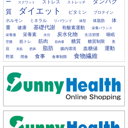
タンパク
ー
ストレス
ストレッチ
スクワット
ダイエット
質
ビタミン
プロテイン
体
ミネラル
ホルモン
体脂肪
リバウンド
体型
基礎代謝
重
健康
有酸素運動
栄養バランス
炭水化物
栄養素
睡眠
栄養価
生活習慣
水分
筋肉
糖質
筋トレ
糖質制限
美
空腹
筋肉量
脂肪
運動
血糖値
腸内環境
容
美肌
肥満
食物繊維
食事
野菜
間食
食事制限