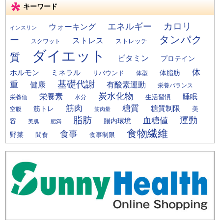
キーワード
カロリ
エネルギー
ウォーキング
インスリン
タンパク
ー
ストレス
ストレッチ
スクワット
ダイエット
質
ビタミン
プロテイン
体
ミネラル
ホルモン
体脂肪
リバウンド
体型
基礎代謝
重
健康
有酸素運動
栄養バランス
炭水化物
栄養素
睡眠
栄養価
生活習慣
水分
筋肉
糖質
筋トレ
糖質制限
美
空腹
筋肉量
脂肪
運動
血糖値
腸内環境
容
美肌
肥満
食物繊維
食事
野菜
間食
食事制限