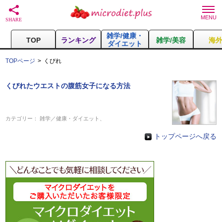
雑学/健康・
TOP
ランキング
雑学/美容
海
ダイエット
TOPページ
くびれ
くびれたウエストの腹筋女子になる方法
カテゴリー：
雑学／健康・ダイエット
、
トップページへ戻る