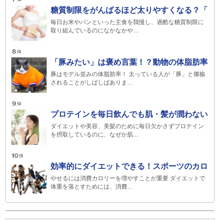
糖質制限をがんばるほど太りやすくなる？「
毎日お米やパンといった主食を我慢し、過酷な糖質制限に
取り組んでいるのになかなかや…
「豚みたい」は褒め言葉！？動物の体脂肪率
豚はモデル並みの体脂肪率！ 太っている人が「豚」と揶揄
されることがしばしばありま…
プロテインを毎日飲んでも肌・髪が潤わない
ダイエットや美容、美髪のために毎日欠かさずプロテイン
を摂取しているのに、なぜか肌…
効率的にダイエットできる！スポーツのカロ
やせるには消費カロリーを増やすことが重要 ダイエットで
体重を落とすためには、消費…