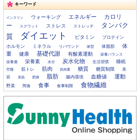
キーワード
カロリ
エネルギー
ウォーキング
インスリン
タンパク
ー
ストレス
ストレッチ
スクワット
ダイエット
質
ビタミン
プロテイン
体
ミネラル
ホルモン
体脂肪
リバウンド
体型
基礎代謝
重
健康
有酸素運動
栄養バランス
炭水化物
栄養素
睡眠
栄養価
生活習慣
水分
筋肉
糖質
筋トレ
糖質制限
美
空腹
筋肉量
脂肪
運動
血糖値
腸内環境
容
美肌
肥満
食物繊維
食事
野菜
間食
食事制限