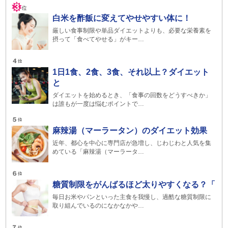
白米を酢飯に変えてやせやすい体に！
厳しい食事制限や単品ダイエットよりも、必要な栄養素を
摂って「食べてやせる」がキー…
1日1食、2食、3食、それ以上？ダイエット
と
ダイエットを始めるとき、「食事の回数をどうすべきか」
は誰もが一度は悩むポイントで…
麻辣湯（マーラータン）のダイエット効果
近年、都心を中心に専門店が急増し、じわじわと人気を集
めている「麻辣湯（マーラータ…
糖質制限をがんばるほど太りやすくなる？「
毎日お米やパンといった主食を我慢し、過酷な糖質制限に
取り組んでいるのになかなかや…