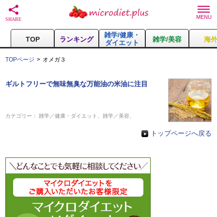
雑学/健康・
TOP
ランキング
雑学/美容
海
ダイエット
TOPページ
オメガ３
ギルトフリーで無味無臭な万能油の米油に注目
カテゴリー：
雑学／健康・ダイエット
、
雑学／美容
、
トップページへ戻る