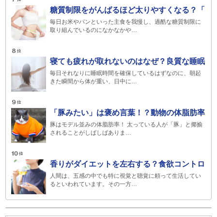
糖質制限をがんばるほど太りやすくなる？「
毎日お米やパンといった主食を我慢し、過酷な糖質制限に
取り組んでいるのになかなかや…
寝ても疲れが取れないのはなぜ？良質な睡眠
毎日それなりに睡眠時間を確保しているはずなのに、朝起
きた瞬間から体が重い、日中に…
「豚みたい」は褒め言葉！？動物の体脂肪率
豚はモデル並みの体脂肪率！ 太っている人が「豚」と揶揄
されることがしばしばありま…
香りがダイエットを左右する？食欲コントロ
人間は、五感の中でも特に視覚と聴覚に頼って生活してい
るといわれています。その一方…