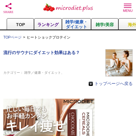
雑学/健康・
TOP
ランキング
雑学/美容
海
ダイエット
TOPページ
ヒートショックプロテイン
流行のサウナにダイエット効果はある？
カテゴリー：
雑学／健康・ダイエット
、
トップページへ戻る