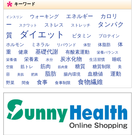
キーワード
カロリ
エネルギー
ウォーキング
インスリン
タンパク
ー
ストレス
ストレッチ
スクワット
ダイエット
質
ビタミン
プロテイン
体
ミネラル
ホルモン
体脂肪
リバウンド
体型
基礎代謝
重
健康
有酸素運動
栄養バランス
炭水化物
栄養素
睡眠
栄養価
生活習慣
水分
筋肉
糖質
筋トレ
糖質制限
美
空腹
筋肉量
脂肪
運動
血糖値
腸内環境
容
美肌
肥満
食物繊維
食事
野菜
間食
食事制限