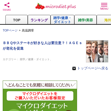
雑学/健康・
TOP
ランキング
雑学/美容
海
ダイエット
TOPページ
高温調理
ＢＢＱやステーキが好きな人は要注意？！ＡＧＥｓ
が老化を促進
カテゴリー：
雑学／健康・ダイエット
、
トップページへ戻る