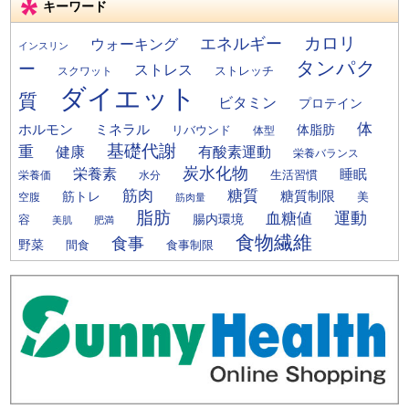
キーワード
カロリ
エネルギー
ウォーキング
インスリン
タンパク
ー
ストレス
ストレッチ
スクワット
ダイエット
質
ビタミン
プロテイン
体
ミネラル
ホルモン
体脂肪
リバウンド
体型
基礎代謝
重
健康
有酸素運動
栄養バランス
炭水化物
栄養素
睡眠
栄養価
生活習慣
水分
筋肉
糖質
筋トレ
糖質制限
美
空腹
筋肉量
脂肪
運動
血糖値
腸内環境
容
美肌
肥満
食物繊維
食事
野菜
間食
食事制限