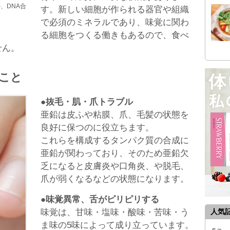
、DNA合
す。新しい細胞が作られる器官や組織
で必須のミネラルであり、味覚に関わ
る細胞をつくる働きもあるので、食べ
せん。
こと
●抜毛・肌・爪トラブル
亜鉛は皮ふや粘膜、爪、毛髪の状態を
良好に保つのに役立ちます。
これらを構成するタンパク質の合成に
亜鉛が関わっており、そのため亜鉛欠
乏になると皮膚炎や口角炎、や脱毛、
爪が弱くなるなどの状態になります。
●味覚異常、舌がピリピリする
味覚は、甘味・塩味・酸味・苦味・う
人気
ま味の5味によって成り立っています。