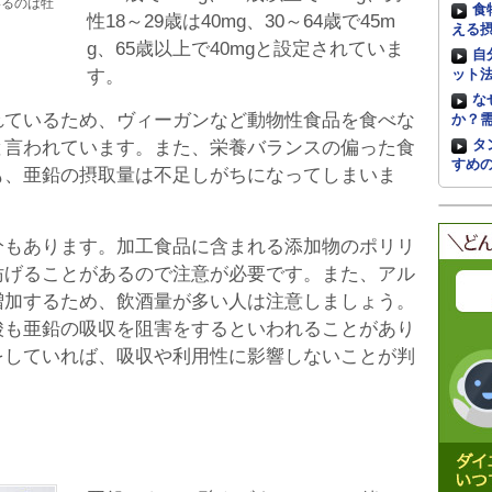
いるのは牡
食
性18～29歳は40mg、30～64歳で45m
える
g、65歳以上で40mgと設定されていま
自
す。
ット
な
れているため、ヴィーガンなど動物性食品を食べな
か？
タ
と言われています。また、栄養バランスの偏った食
すめ
も、亜鉛の摂取量は不足しがちになってしまいま
分もあります。加工食品に含まれる添加物のポリリ
妨げることがあるので注意が必要です。また、アル
増加するため、飲酒量が多い人は注意しましょう。
酸も亜鉛の吸収を阻害をするといわれることがあり
をしていれば、吸収や利用性に影響しないことが判