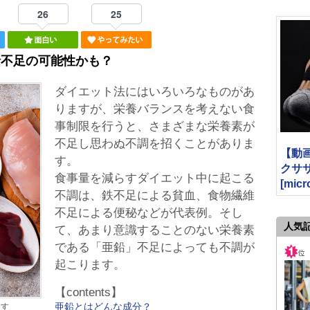
26
25
鉛不足の可能性かも？
ダイエット法にはいろいろなものがあ
りますが、栄養バランスを考えない食
事制限を行うと、さまざまな栄養素が
不足し思わぬ不調を招くことがありま
【動
す。
クササイ
食事量を減らすダイエット中に起こる
[micr
不調は、鉄不足による貧血、食物繊維
不足による便秘などが代表例。そし
人気
て、あまり意識することのない栄養素
である「亜鉛」不足によっても不調が
起こります。
【contents】
亜鉛とはどんな成分？
ます