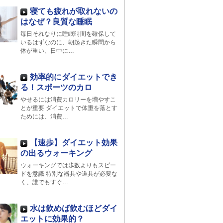
寝ても疲れが取れないの
はなぜ？良質な睡眠
毎日それなりに睡眠時間を確保して
いるはずなのに、朝起きた瞬間から
体が重い、日中に…
効率的にダイエットでき
る！スポーツのカロ
やせるには消費カロリーを増やすこ
とが重要 ダイエットで体重を落とす
ためには、消費…
【速歩】ダイエット効果
の出るウォーキング
ウォーキングでは歩数よりもスピー
ドを意識 特別な器具や道具が必要な
く、誰でもすぐ…
水は飲めば飲むほどダイ
エットに効果的？