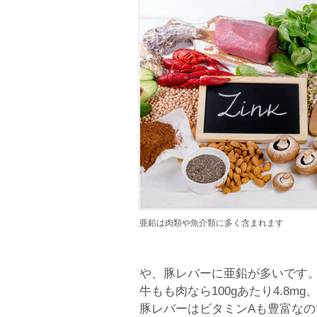
亜鉛は肉類や魚介類に多く含まれます
や、豚レバーに亜鉛が多いです
牛もも肉なら100gあたり4.8m
豚レバーはビタミンAも豊富な