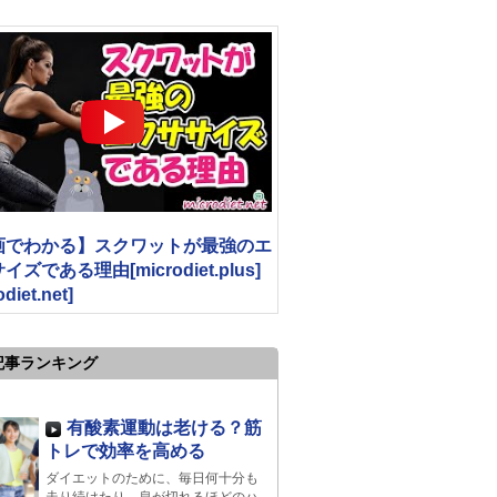
画でわかる】スクワットが最強のエ
ズである理由[microdiet.plus]
odiet.net]
記事ランキング
有酸素運動は老ける？筋
トレで効率を高める
ダイエットのために、毎日何十分も