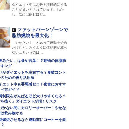
ダイエット中は水分を積極的に摂る
ことが良いとされています。しか
し、飲めば飲むほど…
ファットバーンゾーンで
脂肪燃焼を最大化！
「やせたい！」と思って運動を始め
たけれど、思うように体脂肪が減ら
ない…というのは…
豚みたい」は褒め言葉！？動物の体脂肪
ンキング
りがダイエットを左右する？食欲コント
ルのための香り活用法
イエット中も罪悪感ゼロ！夜食におすす
食べ方ガイド
質制限をがんばるほど太りやすくなる？
食を抜く」ダイエットが招くリスク
づかない間にカロリーオーバー！やせな
因は飲み物かも
肪燃焼させるなら運動前にコーヒーを飲
し？