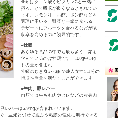
亜鉛はクエン酸やビタミンCと一緒に
摂ることで吸収が良くなるとされてい
ます。レモン汁、お酢、ポン酢などを
調理に用いる、野菜と一緒に食べる、
デザートにフルーツを食べるなどが吸
収率を高めるのに効果的です。
●牡蠣
あらゆる食品の中でも最も多く亜鉛を
含んでいるのは牡蠣です。100g中14g
もの量が含まれ、
牡蠣のむき身5～6個で成人女性1日分の
摂取推奨量を満たすことができます。
●牛肉、豚レバー
肉類では牛もも肉やヒレなどの赤身肉
。
g、豚レバーは6.9mgが含まれています。
ので、亜鉛と併せて皮ふや粘膜の強化に期待できる