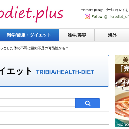
microdiet.plusは、女性
雑学/健康・
ダイエット
雑学/美容
海外
っとした体の不調は亜鉛不足の可能性かも？
ダイエット
TRIBIA/HEALTH-DIET