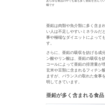
あらゆる食品の中でも最も多く亜鉛を含んで
蠣です
亜鉛は肉類や魚介類に多く含ま
い人は不足しやすいミネラルだ
事や極端なダイエットによって
す。
さらに、亜鉛の吸収を妨げる成
ン酸やリン酸は、亜鉛の吸収を
コールによって亜鉛の排泄量が
玄米や豆類に含まれるフィチン
ますが、バランスの取れた食事
明してきています。
亜鉛が多く含まれる食品