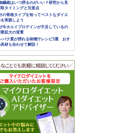
物繊維はいつ摂るのがいい？研究から見
摂取タイミングと注意点
分の骨格タイプを知ってベストなダイエ
法を実践しよう
ぜ今ホエイプロテインが不足しているの
需要拡大の背景
ンパク質が摂れる味噌汁レシピ3選 おす
の具材も合わせて解説！