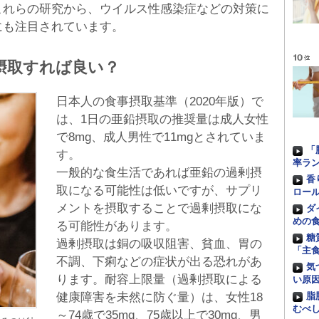
これらの研究から、ウイルス性感染症などの対策に
にも注目されています。
摂取すれば良い？
日本人の食事摂取基準（2020年版）で
は、1日の亜鉛摂取の推奨量は成人女性
で8mg、成人男性で11mgとされていま
「
す。
率ラ
一般的な食生活であれば亜鉛の過剰摂
香
取になる可能性は低いですが、サプリ
ロー
メントを摂取することで過剰摂取にな
ダ
めの
る可能性があります。
糖
過剰摂取は銅の吸収阻害、貧血、胃の
「主
不調、下痢などの症状が出る恐れがあ
気
ります。耐容上限量（過剰摂取による
い原
健康障害を未然に防ぐ量）は、女性18
脂
むべ
～74歳で35mg、75歳以上で30mg、男