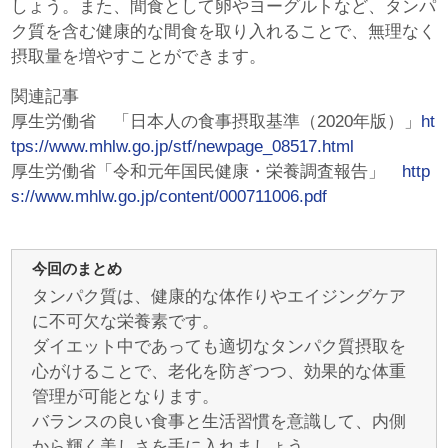
しょう。また、間食として卵やヨーグルトなど、タンパ
ク質を含む健康的な間食を取り入れることで、無理なく
摂取量を増やすことができます。
関連記事
厚生労働省 「日本人の食事摂取基準（2020年版）」
ht
tps://www.mhlw.go.jp/stf/newpage_08517.html
厚生労働省「令和元年国民健康・栄養調査報告」
http
s://www.mhlw.go.jp/content/000711006.pdf
今回のまとめ
タンパク質は、健康的な体作りやエイジングケア
に不可欠な栄養素です。
ダイエット中であっても適切なタンパク質摂取を
心がけることで、老化を防ぎつつ、効果的な体重
管理が可能となります。
バランスの良い食事と生活習慣を意識して、内側
から輝く美しさを手に入れましょう。