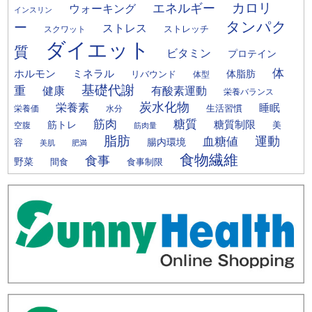
カロリ
エネルギー
ウォーキング
インスリン
タンパク
ー
ストレス
ストレッチ
スクワット
ダイエット
質
ビタミン
プロテイン
体
ミネラル
ホルモン
体脂肪
リバウンド
体型
基礎代謝
重
健康
有酸素運動
栄養バランス
炭水化物
栄養素
睡眠
栄養価
生活習慣
水分
筋肉
糖質
筋トレ
糖質制限
美
空腹
筋肉量
脂肪
運動
血糖値
腸内環境
容
美肌
肥満
食物繊維
食事
野菜
間食
食事制限