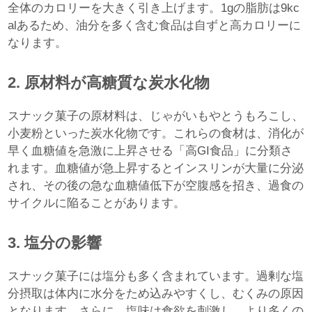
全体のカロリーを大きく引き上げます。1gの脂肪は9kc
alあるため、油分を多く含む食品は自ずと高カロリーに
なります。
2. 原材料が高糖質な炭水化物
スナック菓子の原材料は、じゃがいもやとうもろこし、
小麦粉といった炭水化物です。これらの食材は、消化が
早く血糖値を急激に上昇させる「高GI食品」に分類さ
れます。血糖値が急上昇するとインスリンが大量に分泌
され、その後の急な血糖値低下が空腹感を招き、過食の
サイクルに陥ることがあります。
3. 塩分の影響
スナック菓子には塩分も多く含まれています。過剰な塩
分摂取は体内に水分をため込みやすくし、むくみの原因
となります。さらに、塩味は食欲を刺激し、より多くの