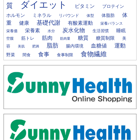
ダイエット
質
ビタミン
プロテイン
体
ミネラル
ホルモン
体脂肪
リバウンド
体型
基礎代謝
重
健康
有酸素運動
栄養バランス
炭水化物
栄養素
睡眠
栄養価
生活習慣
水分
筋肉
糖質
筋トレ
糖質制限
美
空腹
筋肉量
脂肪
運動
血糖値
腸内環境
容
美肌
肥満
食物繊維
食事
野菜
間食
食事制限