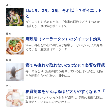
1日1食、2食、3食、それ以上？ダイエット
と
ダイエットを始めるとき、「食事の回数をどうすべきか」
は誰もが一度は悩むポイントで…
麻辣湯（マーラータン）のダイエット効果
近年、都心を中心に専門店が急増し、じわじわと人気を集
めている「麻辣湯（マーラータ…
寝ても疲れが取れないのはなぜ？良質な睡眠
毎日それなりに睡眠時間を確保しているはずなのに、朝起
きた瞬間から体が重い、日中に…
糖質制限をがんばるほど太りやすくなる？「
毎日お米やパンといった主食を我慢し、過酷な糖質制限に
取り組んでいるのになかなかや…