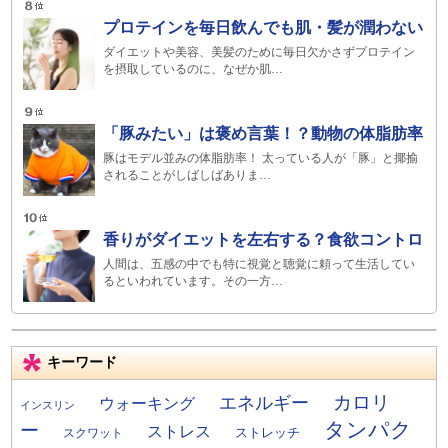
プロテインを毎日飲んでも肌・髪が潤わない
ダイエットや美容、美髪のために毎日欠かさずプロテイン
を摂取しているのに、なぜか肌…
「豚みたい」は褒め言葉！？動物の体脂肪率
豚はモデル並みの体脂肪率！ 太っている人が「豚」と揶揄
されることがしばしばありま…
香りがダイエットを左右する？食欲コントロ
人間は、五感の中でも特に視覚と聴覚に頼って生活してい
るといわれています。その一方…
キーワード
カロリ
エネルギー
ウォーキング
インスリン
タンパク
ー
ストレス
ストレッチ
スクワット