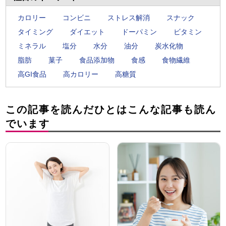
カロリー
コンビニ
ストレス解消
スナック
タイミング
ダイエット
ドーパミン
ビタミン
ミネラル
塩分
水分
油分
炭水化物
脂肪
菓子
食品添加物
食感
食物繊維
高GI食品
高カロリー
高糖質
この記事を読んだひとはこんな記事も読ん
でいます