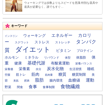
ウォーキングでは歩数よりもスピードを意識 特別な器具や
道具が必要なく、誰でもすぐ…
キーワード
カロリ
エネルギー
ウォーキング
インスリン
タンパク
ー
ストレス
ストレッチ
スクワット
ダイエット
質
ビタミン
プロテイン
体
ミネラル
ホルモン
体脂肪
リバウンド
体型
基礎代謝
重
健康
有酸素運動
栄養バランス
炭水化物
栄養素
睡眠
栄養価
生活習慣
水分
筋肉
糖質
筋トレ
糖質制限
美
空腹
筋肉量
脂肪
運動
血糖値
腸内環境
容
美肌
肥満
食物繊維
食事
野菜
間食
食事制限