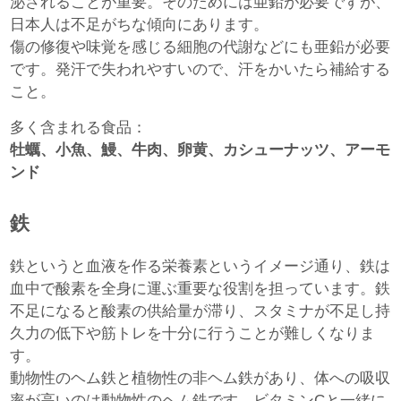
泌されることが重要。そのためには亜鉛が必要ですが、
日本人は不足がちな傾向にあります。
傷の修復や味覚を感じる細胞の代謝などにも亜鉛が必要
です。発汗で失われやすいので、汗をかいたら補給する
こと。
多く含まれる食品：
牡蠣、小魚、鰻、牛肉、卵黄、カシューナッツ、アーモ
ンド
鉄
鉄というと血液を作る栄養素というイメージ通り、鉄は
血中で酸素を全身に運ぶ重要な役割を担っています。鉄
不足になると酸素の供給量が滞り、スタミナが不足し持
久力の低下や筋トレを十分に行うことが難しくなりま
す。
動物性のヘム鉄と植物性の非ヘム鉄があり、体への吸収
率が高いのは動物性のヘム鉄です。ビタミンCと一緒に