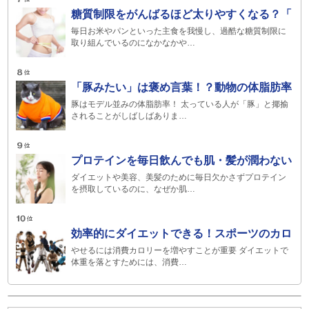
糖質制限をがんばるほど太りやすくなる？「
毎日お米やパンといった主食を我慢し、過酷な糖質制限に
取り組んでいるのになかなかや…
「豚みたい」は褒め言葉！？動物の体脂肪率
豚はモデル並みの体脂肪率！ 太っている人が「豚」と揶揄
されることがしばしばありま…
プロテインを毎日飲んでも肌・髪が潤わない
ダイエットや美容、美髪のために毎日欠かさずプロテイン
を摂取しているのに、なぜか肌…
効率的にダイエットできる！スポーツのカロ
やせるには消費カロリーを増やすことが重要 ダイエットで
体重を落とすためには、消費…