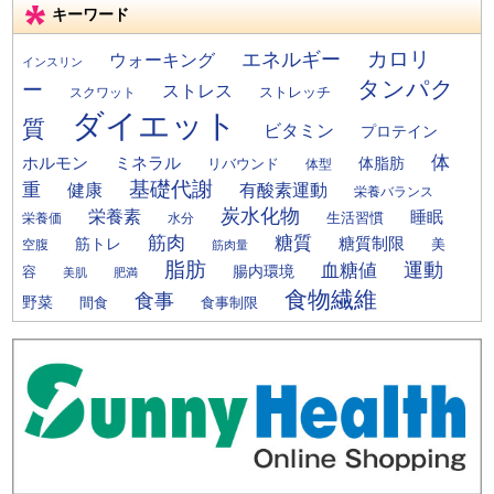
キーワード
カロリ
エネルギー
ウォーキング
インスリン
タンパク
ー
ストレス
ストレッチ
スクワット
ダイエット
質
ビタミン
プロテイン
体
ミネラル
ホルモン
体脂肪
リバウンド
体型
基礎代謝
重
健康
有酸素運動
栄養バランス
炭水化物
栄養素
睡眠
栄養価
生活習慣
水分
筋肉
糖質
筋トレ
糖質制限
美
空腹
筋肉量
脂肪
運動
血糖値
腸内環境
容
美肌
肥満
食物繊維
食事
野菜
間食
食事制限