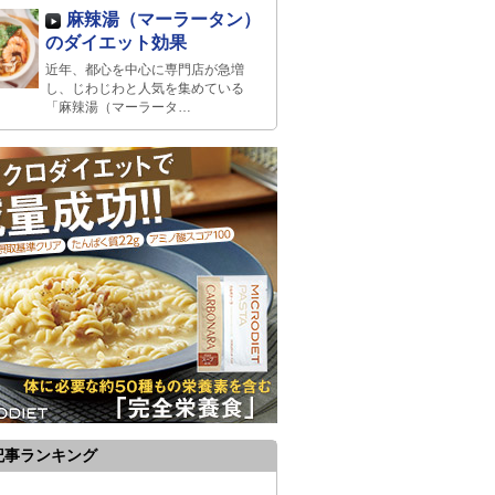
麻辣湯（マーラータン）
のダイエット効果
近年、都心を中心に専門店が急増
し、じわじわと人気を集めている
「麻辣湯（マーラータ…
記事ランキング