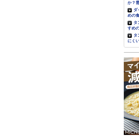
か？
ダ
めの
タ
すめ
タ
にく