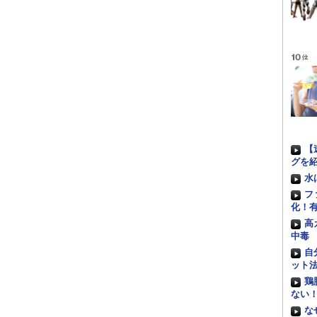
【
グを
水
フ
化！
高
中毒
自
ット
鶏
ない
な