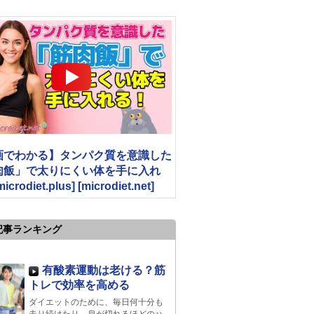
画でわかる】タンパク質を意識した
肉飯」で太りにくい体を手に入れ
crodiet.plus] [microdiet.net]
記事ランキング
有酸素運動は老ける？筋
トレで効率を高める
ダイエットのために、毎日何十分も