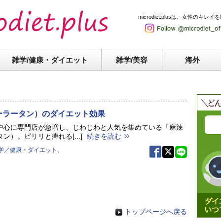
microdiet.plusは、女性
雑学/健康・
ダイエット
雑学/美容
海外
ーラータン）のダイエット効果
中心に専門店が急増し、じわじわと人気を集めている「麻辣
ン）。ピリリと痺れる[...]
続きを読む
学／健康・ダイエット
、
トップページへ戻る