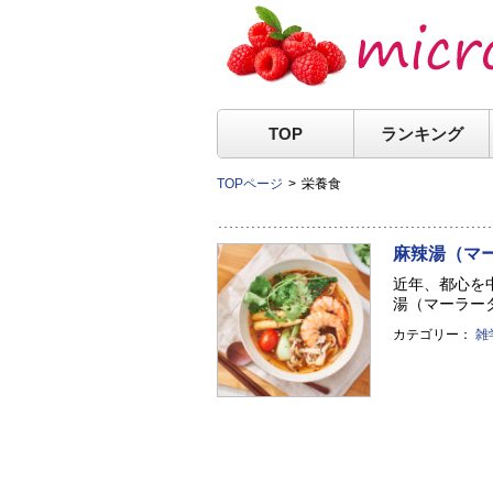
TOP
ランキング
TOPページ
栄養食
麻辣湯（マ
近年、都心を
湯（マーラータ
カテゴリー：
雑