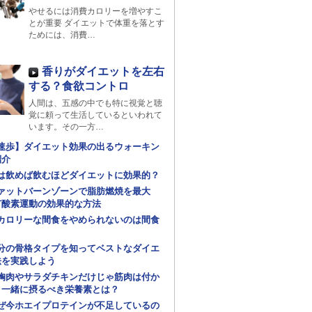
やせるには消費カロリーを増やすこ
とが重要 ダイエットで体重を落とす
ためには、消費…
香りがダイエットを左右
する？食欲コントロ
人間は、五感の中でも特に視覚と聴
覚に頼って生活しているといわれて
います。その一方…
速歩】ダイエット効果の出るウォーキン
紹介
は飲めば飲むほどダイエットに効果的？
ァットバーンゾーンで脂肪燃焼を最大
有酸素運動の効果的な方法
カロリーな間食をやめられないのは間食
分の骨格タイプを知ってベストなダイエ
法を実践しよう
胸肉やサラダチキンだけじゃ筋肉は付か
！一緒に摂るべき栄養素とは？
ぜ今ホエイプロテインが不足しているの