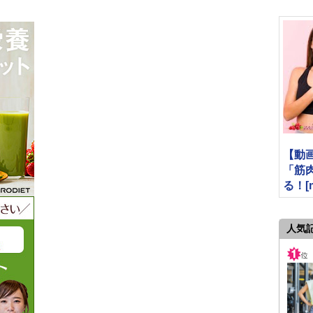
【動
「筋
る！[mi
人気