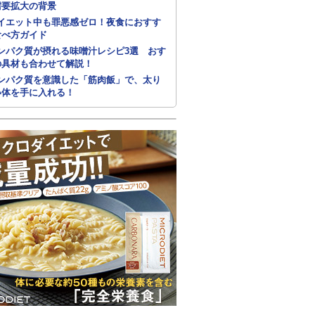
需要拡大の背景
イエット中も罪悪感ゼロ！夜食におすす
食べ方ガイド
ンパク質が摂れる味噌汁レシピ3選 おす
の具材も合わせて解説！
ンパク質を意識した「筋肉飯」で、太り
い体を手に入れる！