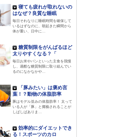
寝ても疲れが取れないの
はなぜ？良質な睡眠
毎日それなりに睡眠時間を確保して
いるはずなのに、朝起きた瞬間から
体が重い、日中に…
糖質制限をがんばるほど
太りやすくなる？「
毎日お米やパンといった主食を我慢
し、過酷な糖質制限に取り組んでい
るのになかなかや…
「豚みたい」は褒め言
葉！？動物の体脂肪率
豚はモデル並みの体脂肪率！ 太って
いる人が「豚」と揶揄されることが
しばしばありま…
効率的にダイエットでき
る！スポーツのカロ