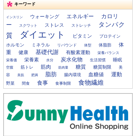
キーワード
カロリ
エネルギー
ウォーキング
インスリン
タンパク
ー
ストレス
ストレッチ
スクワット
ダイエット
質
ビタミン
プロテイン
体
ミネラル
ホルモン
体脂肪
リバウンド
体型
基礎代謝
重
健康
有酸素運動
栄養バランス
炭水化物
栄養素
睡眠
栄養価
生活習慣
水分
筋肉
糖質
筋トレ
糖質制限
美
空腹
筋肉量
脂肪
運動
血糖値
腸内環境
容
美肌
肥満
食物繊維
食事
野菜
間食
食事制限