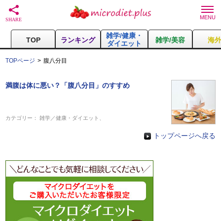
雑学/健康・
TOP
ランキング
雑学/美容
海
ダイエット
TOPページ
腹八分目
満腹は体に悪い？「腹八分目」のすすめ
カテゴリー：
雑学／健康・ダイエット
、
トップページへ戻る