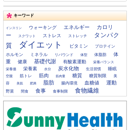
キーワード
カロリ
エネルギー
ウォーキング
インスリン
タンパク
ー
ストレス
ストレッチ
スクワット
ダイエット
質
ビタミン
プロテイン
体
ミネラル
ホルモン
体脂肪
リバウンド
体型
基礎代謝
重
健康
有酸素運動
栄養バランス
炭水化物
栄養素
睡眠
栄養価
生活習慣
水分
筋肉
糖質
筋トレ
糖質制限
美
空腹
筋肉量
脂肪
運動
血糖値
腸内環境
容
美肌
肥満
食物繊維
食事
野菜
間食
食事制限