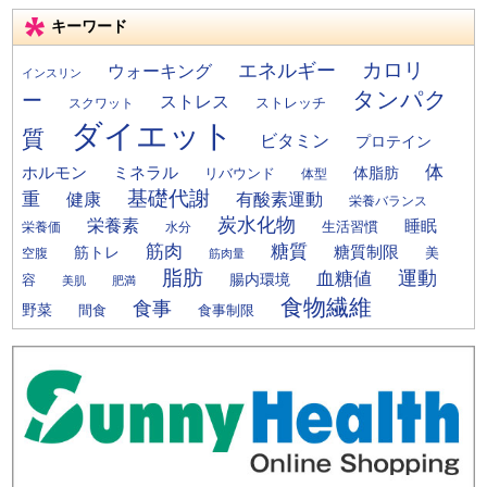
キーワード
カロリ
エネルギー
ウォーキング
インスリン
タンパク
ー
ストレス
ストレッチ
スクワット
ダイエット
質
ビタミン
プロテイン
体
ミネラル
ホルモン
体脂肪
リバウンド
体型
基礎代謝
重
健康
有酸素運動
栄養バランス
炭水化物
栄養素
睡眠
栄養価
生活習慣
水分
筋肉
糖質
筋トレ
糖質制限
美
空腹
筋肉量
脂肪
運動
血糖値
腸内環境
容
美肌
肥満
食物繊維
食事
野菜
間食
食事制限