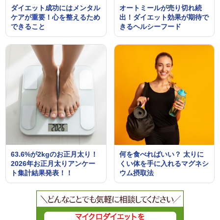
ダイエット成功にはメンタル
オートミールが売り切れ続
ケアが重要！心を整えるため
出！ダイエット効果が期待で
できること
きるヘルシーフード
63.6%が2kgのお正月太り！
何を食べればいい？ 太りに
2026年お正月太りアンケー
くい体を手に入れるマグネシ
ト集計結果発表！！
ウム摂取法