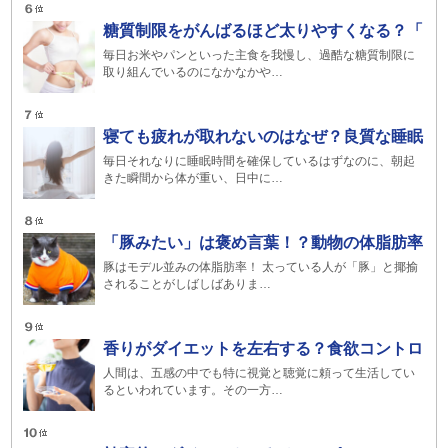
糖質制限をがんばるほど太りやすくなる？「
毎日お米やパンといった主食を我慢し、過酷な糖質制限に
取り組んでいるのになかなかや…
寝ても疲れが取れないのはなぜ？良質な睡眠
毎日それなりに睡眠時間を確保しているはずなのに、朝起
きた瞬間から体が重い、日中に…
「豚みたい」は褒め言葉！？動物の体脂肪率
豚はモデル並みの体脂肪率！ 太っている人が「豚」と揶揄
されることがしばしばありま…
香りがダイエットを左右する？食欲コントロ
人間は、五感の中でも特に視覚と聴覚に頼って生活してい
るといわれています。その一方…