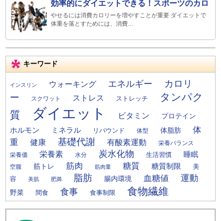
効率的にダイエットできる！スポーツのカロ
やせるには消費カロリーを増やすことが重要 ダイエットで
体重を落とすためには、消費…
キーワード
カロリ
エネルギー
ウォーキング
インスリン
タンパク
ー
ストレス
ストレッチ
スクワット
ダイエット
質
ビタミン
プロテイン
体
ミネラル
ホルモン
体脂肪
リバウンド
体型
基礎代謝
重
健康
有酸素運動
栄養バランス
炭水化物
栄養素
睡眠
栄養価
生活習慣
水分
筋肉
糖質
筋トレ
糖質制限
美
空腹
筋肉量
脂肪
運動
血糖値
腸内環境
容
美肌
肥満
食物繊維
食事
野菜
間食
食事制限