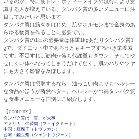
いるのか、特に筋トレ・ボディーメイクの流行により意
識する人が増えている、タンパク質の多いメニューに注
目してみたいと思います。
タンパク質は筋肉をはじめ、肌やホルモンまで全身のあ
らゆる物質を作ることに必要です。
タンパク質の1日の必要量は体重1kgあたりタンパク質1
gで、ダイエット中であろうともキープするべき栄養素
です。不足すれば筋肉が落ち代謝量もダウン、そしてや
せにくい体へなってしまうだけでなく、肌のハリやツヤ
にも大きく影響を及ぼします。
タンパク質は摂取するなら、油っこい肉よりもヘルシー
な食品のほうが断然ベター。ヘルシーかつ高タンパク質
な食事メニューを国別にご紹介します。
【contents】
タンパク質は「質」が大事
アメリカ：代替肉（フェイクミート）
中国：豆腐干（トウフカン）
台湾：鹹豆漿（シェントウジャン）