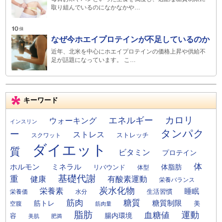
取り組んでいるのになかなかや…
なぜ今ホエイプロテインが不足しているのか
近年、北米を中心にホエイプロテインの価格上昇や供給不
足が話題になっています。 こ…
キーワード
カロリ
エネルギー
ウォーキング
インスリン
タンパク
ー
ストレス
ストレッチ
スクワット
ダイエット
質
ビタミン
プロテイン
体
ミネラル
ホルモン
体脂肪
リバウンド
体型
基礎代謝
重
健康
有酸素運動
栄養バランス
炭水化物
栄養素
睡眠
栄養価
生活習慣
水分
筋肉
糖質
筋トレ
糖質制限
美
空腹
筋肉量
脂肪
運動
血糖値
腸内環境
容
美肌
肥満