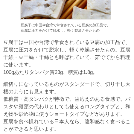
豆腐干は中国や台湾で常食されている豆腐の加工品で、
豆腐に圧力をかけて脱水し、軽く乾燥させたもの
豆腐干は中国や台湾で常食されている豆腐の加工品で、
豆腐に圧力をかけて脱水し、軽く乾燥させたもの。豆腐
干絲・豆干絲・干絲とも呼ばれていて、茹でてから料理
に使います。
100gあたりタンパク質23g、糖質は1.8g。
細切りになっているものがスタンダードで、切り干し大
根のようにも見えます。
低糖質・高タンパクが特徴で、歯応えのある食感で。パ
スタや麺類の代わりとしても使えるロングタイプと、和
え物や炒め物に使うショートタイプなどがあります。
豆腐を食べ慣れている日本人なら、違和感なく食べるこ
とができると思います。