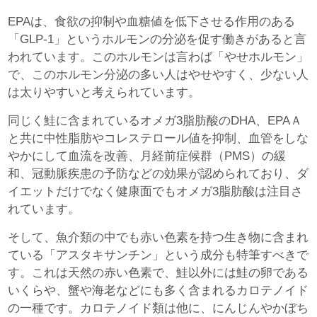
EPAは、食欲の抑制や血糖値を低下させる作用のある
「GLP-1」というホルモンの分泌を促す働きがあると言
われています。このホルモンは言わば「やせホルモン」
で、このホルモン分泌の多い人はやせやすく、少ない人
は太りやすいと考えられています。
同じく鮭に含まれているオメガ3脂肪酸のDHA、EPAＡ
と共に中性脂肪やコレステロール値を抑制、血管をしな
やかにして血流を改善、月経前症候群（PMS）の緩
和、冠動脈疾患の予防などの効果が認められており、ダ
イエットだけでなく健康面でもオメガ3脂肪酸は注目さ
れています。
そして、魚介類の中でも赤い色素を持つ生き物に含まれ
ている「アスタキサンチン」という成分も特筆すべきで
す。これは天然の赤い色素で、鮭以外には鮭の卵である
いくらや、蟹や海老などにも多く含まれるカロテノイド
の一種です。カロテノイド類は他に、にんじんやかぼち