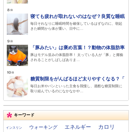
寝ても疲れが取れないのはなぜ？良質な睡眠
毎日それなりに睡眠時間を確保しているはずなのに、朝起
きた瞬間から体が重い、日中に…
「豚みたい」は褒め言葉！？動物の体脂肪率
豚はモデル並みの体脂肪率！ 太っている人が「豚」と揶揄
されることがしばしばありま…
糖質制限をがんばるほど太りやすくなる？「
毎日お米やパンといった主食を我慢し、過酷な糖質制限に
取り組んでいるのになかなかや…
キーワード
カロリ
エネルギー
ウォーキング
インスリン