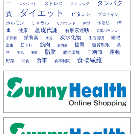
タンパク
ー
ストレス
ストレッチ
スクワット
ダイエット
質
ビタミン
プロテイン
体
ミネラル
ホルモン
体脂肪
リバウンド
体型
基礎代謝
重
健康
有酸素運動
栄養バランス
炭水化物
栄養素
睡眠
栄養価
生活習慣
水分
筋肉
糖質
筋トレ
糖質制限
美
空腹
筋肉量
脂肪
運動
血糖値
腸内環境
容
美肌
肥満
食物繊維
食事
野菜
間食
食事制限