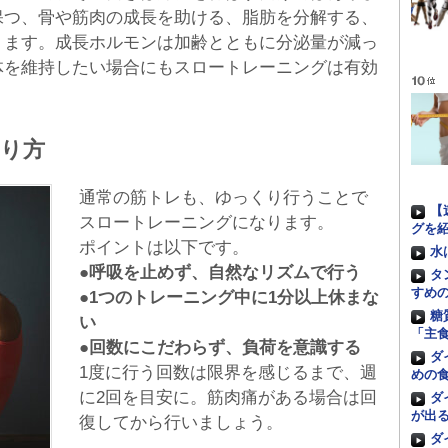
保つ、骨や筋肉の成長を助ける、脂肪を分解する、
ります。成長ホルモンは加齢とともに分泌量が減っ
体を維持したい場合にもスロートレーニングは有効
り方
通常の筋トレも、ゆっくり行うことで
【
スロートレーニングになります。
グを
ポイントは以下です。
水
●呼吸を止めず、自然なリズムで行う
タ
すめ
●1つのトレーニング中に1分以上休まな
糖
い
「主
●回数にこだわらず、負荷を意識する
ダ
1度に行う回数は限界を感じるまで、週
めの
に2回を目安に。筋肉痛がある場合は回
ダ
が出
復してから行いましょう。
ダ