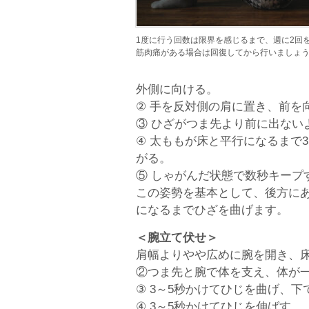
1度に行う回数は限界を感じるまで、週に2回
筋肉痛がある場合は回復してから行いましょ
外側に向ける。
② 手を反対側の肩に置き、前を
③ ひざがつま先より前に出ない
④ 太ももが床と平行になるまで
がる。
⑤ しゃがんだ状態で数秒キープ
この姿勢を基本として、後方に
になるまでひざを曲げます。
＜腕立て伏せ＞
肩幅よりやや広めに腕を開き、
②つま先と腕で体を支え、体が
③ 3～5秒かけてひじを曲げ、下
④ 3～5秒かけてひじを伸ばす。