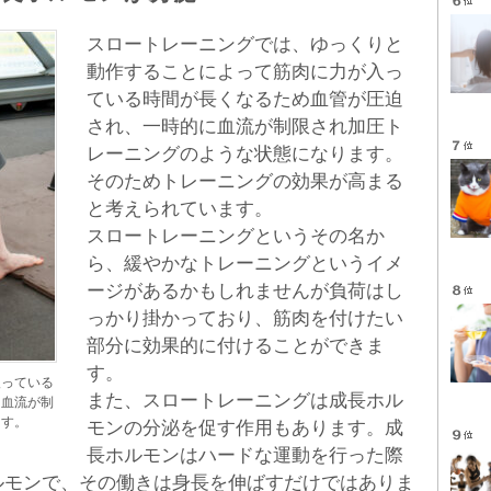
スロートレーニングでは、ゆっくりと
動作することによって筋肉に力が入っ
ている時間が長くなるため血管が圧迫
され、一時的に血流が制限され加圧ト
レーニングのような状態になります。
そのためトレーニングの効果が高まる
と考えられています。
スロートレーニングというその名か
ら、緩やかなトレーニングというイメ
ージがあるかもしれませんが負荷はし
っかり掛かっており、筋肉を付けたい
部分に効果的に付けることができま
す。
入っている
また、スロートレーニングは成長ホル
に血流が制
ます。
モンの分泌を促す作用もあります。成
長ホルモンはハードな運動を行った際
ルモンで、その働きは身長を伸ばすだけではありま