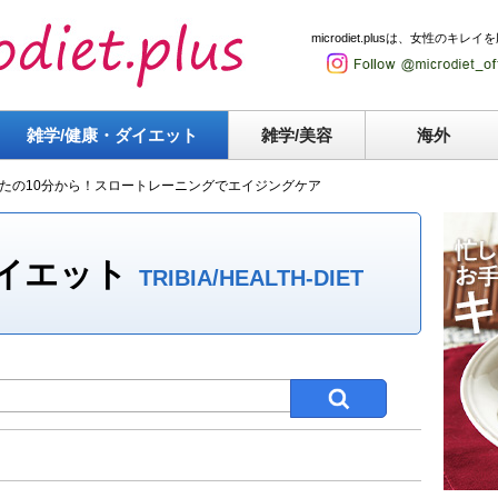
microdiet.plusは、女性
雑学/健康・
ダイエット
雑学/美容
海外
たの10分から！スロートレーニングでエイジングケア
ダイエット
TRIBIA/HEALTH-DIET