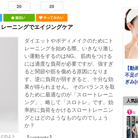
20
20
トレーニングでエイジングケア
ダイエットやボディメイクのためにト
レーニングを始める際、いきなり激し
い運動をするのはNG。 筋肉をつける
には適度な負荷が必要ですが、強すぎ
【動
ると関節や筋を傷める原因になりま
不足
す。逆に負荷が弱すぎると、十分な効
ぎみ[mi
果が得られません。 そのバランスを取
るために最適なのが「スロートレーニ
人気
ング」、略して「スロトレ」です。効
率的に負荷をかけるスロートレーニン
グとはどのようなものなのでしょう
か？
はどのよう
【contents】