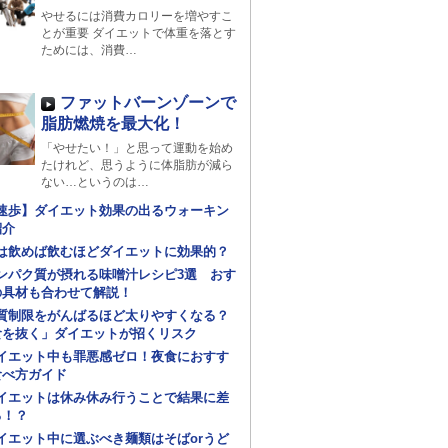
やせるには消費カロリーを増やすこ
とが重要 ダイエットで体重を落とす
ためには、消費…
ファットバーンゾーンで
脂肪燃焼を最大化！
「やせたい！」と思って運動を始め
たけれど、思うように体脂肪が減ら
ない…というのは…
速歩】ダイエット効果の出るウォーキン
紹介
は飲めば飲むほどダイエットに効果的？
ンパク質が摂れる味噌汁レシピ3選 おす
の具材も合わせて解説！
質制限をがんばるほど太りやすくなる？
食を抜く」ダイエットが招くリスク
イエット中も罪悪感ゼロ！夜食におすす
食べ方ガイド
イエットは休み休み行うことで結果に差
る！？
イエット中に選ぶべき麺類はそばorうど