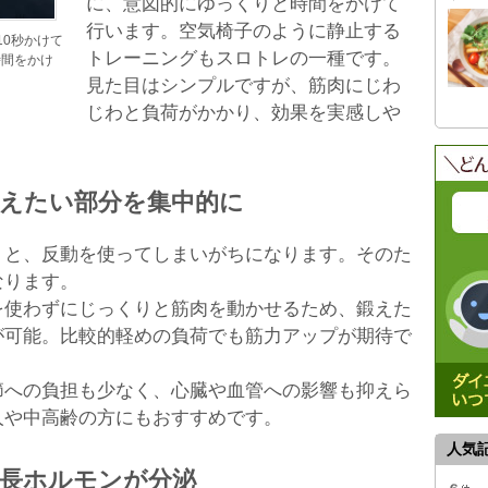
に、意図的にゆっくりと時間をかけて
行います。空気椅子のように静止する
10秒かけて
トレーニングもスロトレの一種です。
時間をかけ
見た目はシンプルですが、筋肉にじわ
じわと負荷がかかり、効果を実感しや
えたい部分を集中的に
うと、反動を使ってしまいがちになります。そのた
なります。
を使わずにじっくりと筋肉を動かせるため、鍛えた
が可能。比較的軽めの負荷でも筋力アップが期待で
節への負担も少なく、心臓や血管への影響も抑えら
人や中高齢の方にもおすすめです。
人気
長ホルモンが分泌