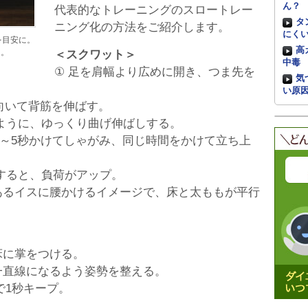
ん？
代表的なトレーニングのスロートレー
タ
ニング化の方法をご紹介します。
にく
を目安に。
高
う。
＜スクワット＞
中毒
① 足を肩幅より広めに開き、つま先を
気
い原
向いて背筋を伸ばす。
ように、ゆっくり曲げ伸ばしする。
3～5秒かけてしゃがみ、同じ時間をかけて立ち上
すると、負荷がアップ。
あるイスに腰かけるイメージで、床と太ももが平行
床に掌をつける。
一直線になるよう姿勢を整える。
で1秒キープ。