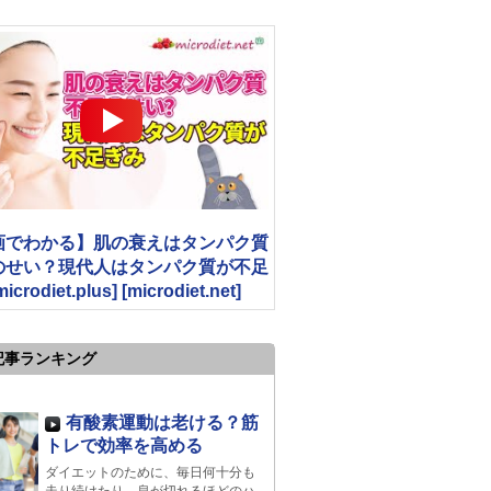
画でわかる】肌の衰えはタンパク質
のせい？現代人はタンパク質が不足
crodiet.plus] [microdiet.net]
記事ランキング
有酸素運動は老ける？筋
トレで効率を高める
ダイエットのために、毎日何十分も