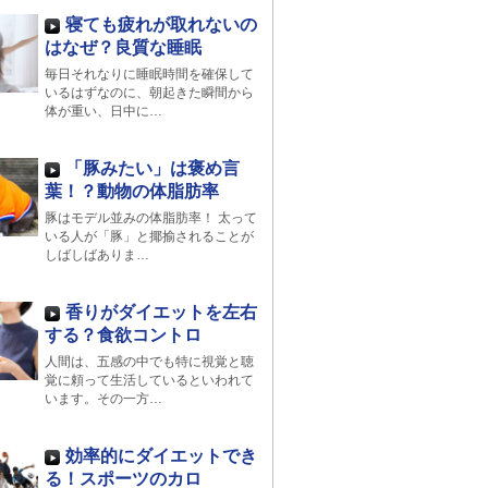
寝ても疲れが取れないの
はなぜ？良質な睡眠
毎日それなりに睡眠時間を確保して
いるはずなのに、朝起きた瞬間から
体が重い、日中に…
「豚みたい」は褒め言
葉！？動物の体脂肪率
豚はモデル並みの体脂肪率！ 太って
いる人が「豚」と揶揄されることが
しばしばありま…
香りがダイエットを左右
する？食欲コントロ
人間は、五感の中でも特に視覚と聴
覚に頼って生活しているといわれて
います。その一方…
効率的にダイエットでき
る！スポーツのカロ