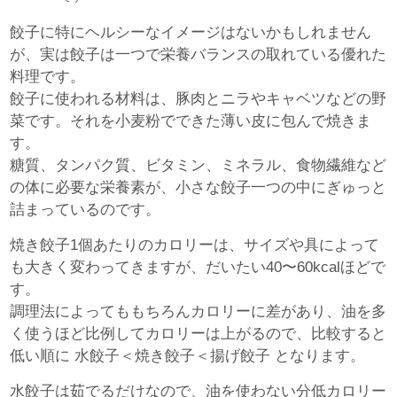
餃子に特にヘルシーなイメージはないかもしれません
が、実は餃子は一つで栄養バランスの取れている優れた
料理です。
餃子に使われる材料は、豚肉とニラやキャベツなどの野
菜です。それを小麦粉でできた薄い皮に包んで焼きま
す。
糖質、タンパク質、ビタミン、ミネラル、食物繊維など
の体に必要な栄養素が、小さな餃子一つの中にぎゅっと
詰まっているのです。
焼き餃子1個あたりのカロリーは、サイズや具によって
も大きく変わってきますが、だいたい40〜60kcalほどで
す。
調理法によってももちろんカロリーに差があり、油を多
く使うほど比例してカロリーは上がるので、比較すると
低い順に 水餃子＜焼き餃子＜揚げ餃子 となります。
水餃子は茹でるだけなので、油を使わない分低カロリー