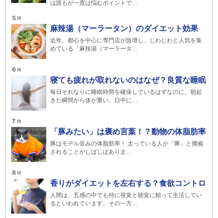
は誰もが一度は悩むポイントで…
麻辣湯（マーラータン）のダイエット効果
近年、都心を中心に専門店が急増し、じわじわと人気を集
めている「麻辣湯（マーラータ…
寝ても疲れが取れないのはなぜ？良質な睡眠
毎日それなりに睡眠時間を確保しているはずなのに、朝起
きた瞬間から体が重い、日中に…
「豚みたい」は褒め言葉！？動物の体脂肪率
豚はモデル並みの体脂肪率！ 太っている人が「豚」と揶揄
されることがしばしばありま…
香りがダイエットを左右する？食欲コントロ
人間は、五感の中でも特に視覚と聴覚に頼って生活してい
るといわれています。その一方…