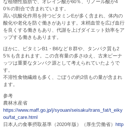
な植物性脂肪で、オレイン酸が60％、リノール酸が4
0％の割合で含まれています。
高い抗酸化作用を持つビタミンEが多く含まれ、体内の
酸化や老化を防ぐ働きがあります。末梢血管を広げ血行
を良くする働きもあり、代謝を上げダイエット効率をア
ップする働きもあります。
ほかに、ビタミンB1・B6などＢ群や、タンパク質も2
5％も含まれます。この含有量の多さゆえ、古来ピーナ
ッツは重要なタンパク源として考えられていたようで
す。
不溶性食物繊維も多く、ごぼうの約2倍もの量が含まれ
ます。
参考
農林水産省
https://www.maff.go.jp/j/syouan/seisaku/trans_fat/t_eiky
ou/fat_care.html
日本人の食事摂取基準（2020年版）（厚生労働省）
http