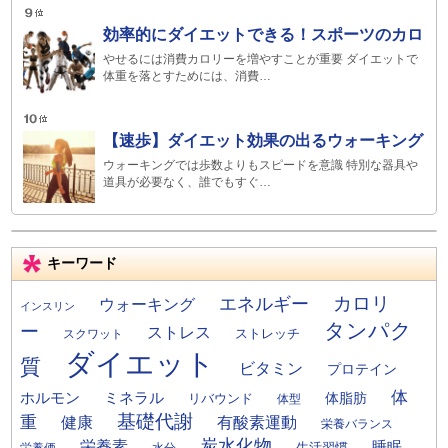
効率的にダイエットできる！スポーツのカロ
やせるには消費カロリーを増やすことが重要 ダイエットで
体重を落とすためには、消費…
【速歩】ダイエット効果の出るウォーキング
ウォーキングでは歩数よりもスピードを意識 特別な器具や
道具が必要なく、誰でもすぐ…
キーワード
カロリ
エネルギー
ウォーキング
インスリン
タンパク
ー
ストレス
ストレッチ
スクワット
ダイエット
質
ビタミン
プロテイン
体
ミネラル
ホルモン
体脂肪
リバウンド
体型
基礎代謝
重
健康
有酸素運動
栄養バランス
炭水化物
栄養素
睡眠
栄養価
生活習慣
水分