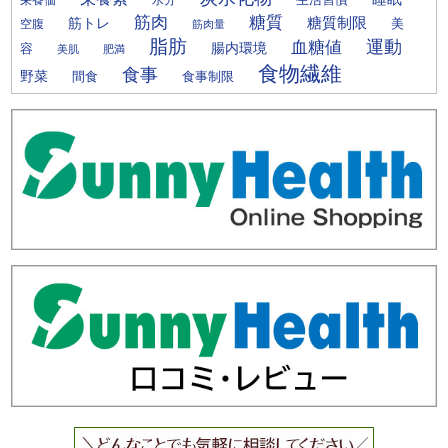
筋肉
糖質
筋トレ
糖質制限
美
空腹
筋肉量
脂肪
運動
血糖値
腸内環境
容
美肌
肥満
食物繊維
食事
野菜
間食
食事制限