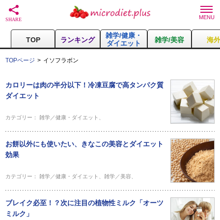
雑学/健康・
TOP
ランキング
雑学/美容
海
ダイエット
TOPページ
イソフラボン
カロリーは肉の半分以下！冷凍豆腐で高タンパク質
ダイエット
カテゴリー：
雑学／健康・ダイエット
、
お餅以外にも使いたい、きなこの美容とダイエット
効果
カテゴリー：
雑学／健康・ダイエット
、
雑学／美容
、
ブレイク必至！？次に注目の植物性ミルク「オーツ
ミルク」