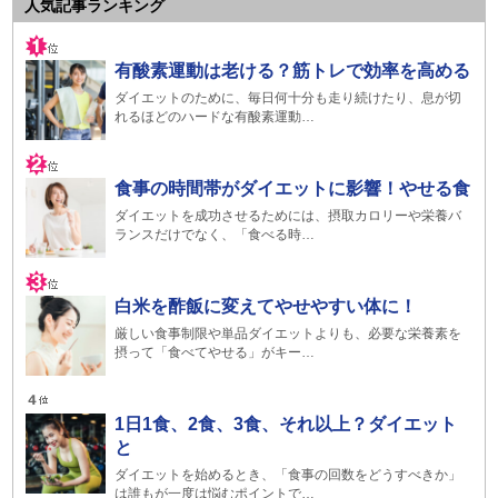
人気記事ランキング
有酸素運動は老ける？筋トレで効率を高める
ダイエットのために、毎日何十分も走り続けたり、息が切
れるほどのハードな有酸素運動…
食事の時間帯がダイエットに影響！やせる食
ダイエットを成功させるためには、摂取カロリーや栄養バ
ランスだけでなく、「食べる時…
白米を酢飯に変えてやせやすい体に！
厳しい食事制限や単品ダイエットよりも、必要な栄養素を
摂って「食べてやせる」がキー…
1日1食、2食、3食、それ以上？ダイエット
と
ダイエットを始めるとき、「食事の回数をどうすべきか」
は誰もが一度は悩むポイントで…