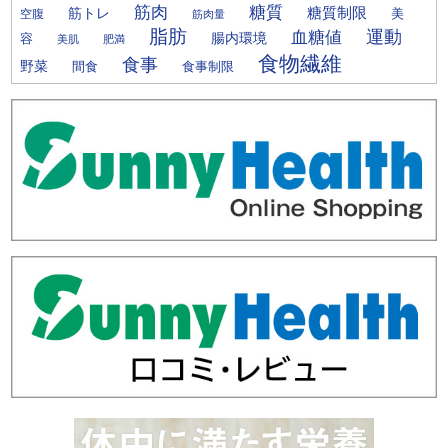
筋肉
糖質
筋トレ
糖質制限
美
空腹
筋肉量
脂肪
運動
血糖値
腸内環境
容
美肌
肥満
食物繊維
食事
野菜
間食
食事制限