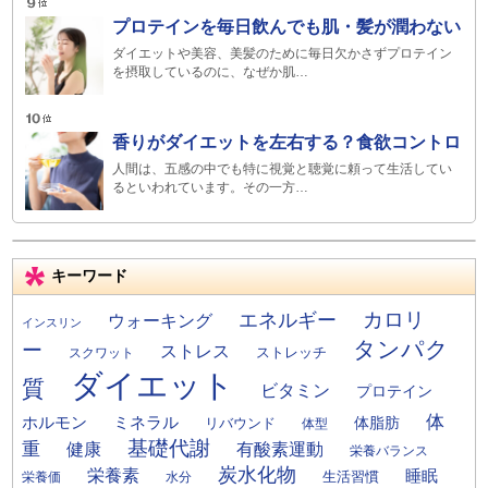
プロテインを毎日飲んでも肌・髪が潤わない
ダイエットや美容、美髪のために毎日欠かさずプロテイン
を摂取しているのに、なぜか肌…
香りがダイエットを左右する？食欲コントロ
人間は、五感の中でも特に視覚と聴覚に頼って生活してい
るといわれています。その一方…
キーワード
カロリ
エネルギー
ウォーキング
インスリン
タンパク
ー
ストレス
ストレッチ
スクワット
ダイエット
質
ビタミン
プロテイン
体
ミネラル
ホルモン
体脂肪
リバウンド
体型
基礎代謝
重
健康
有酸素運動
栄養バランス
炭水化物
栄養素
睡眠
栄養価
生活習慣
水分