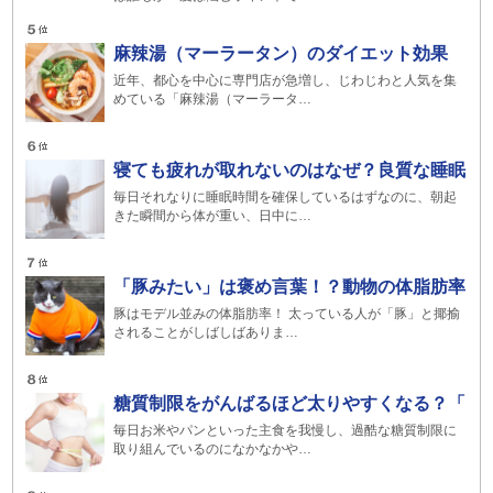
麻辣湯（マーラータン）のダイエット効果
近年、都心を中心に専門店が急増し、じわじわと人気を集
めている「麻辣湯（マーラータ…
寝ても疲れが取れないのはなぜ？良質な睡眠
毎日それなりに睡眠時間を確保しているはずなのに、朝起
きた瞬間から体が重い、日中に…
「豚みたい」は褒め言葉！？動物の体脂肪率
豚はモデル並みの体脂肪率！ 太っている人が「豚」と揶揄
されることがしばしばありま…
糖質制限をがんばるほど太りやすくなる？「
毎日お米やパンといった主食を我慢し、過酷な糖質制限に
取り組んでいるのになかなかや…