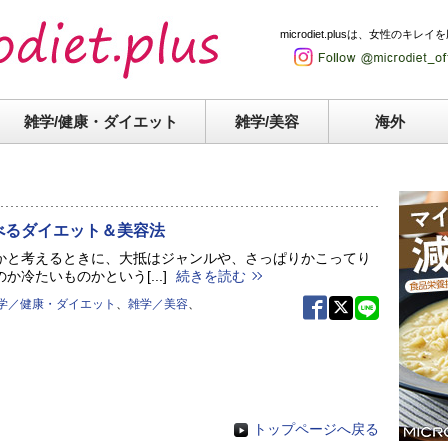
microdiet.plusは、女性
雑学/健康・
ダイエット
雑学/美容
海外
べるダイエット＆美容法
かと考えるときに、大抵はジャンルや、さっぱりかこってり
か冷たいものかという[...]
続きを読む
学／健康・ダイエット
、
雑学／美容
、
トップページへ戻る