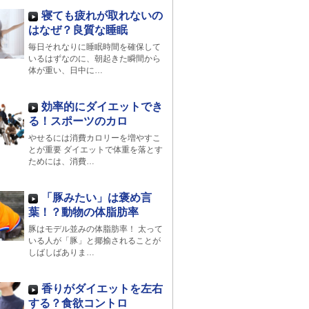
寝ても疲れが取れないの
はなぜ？良質な睡眠
毎日それなりに睡眠時間を確保して
いるはずなのに、朝起きた瞬間から
体が重い、日中に…
効率的にダイエットでき
る！スポーツのカロ
やせるには消費カロリーを増やすこ
とが重要 ダイエットで体重を落とす
ためには、消費…
「豚みたい」は褒め言
葉！？動物の体脂肪率
豚はモデル並みの体脂肪率！ 太って
いる人が「豚」と揶揄されることが
しばしばありま…
香りがダイエットを左右
する？食欲コントロ