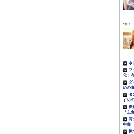
水
フ
化！
ダ
めの
タ
すめ
糖
「主
高
中毒
気