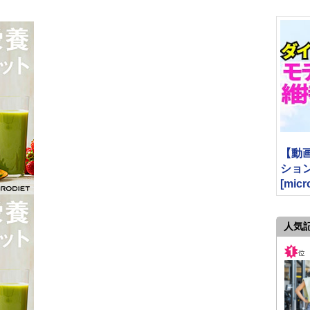
【動
ショ
[micr
人気