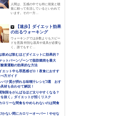
人間は、五感の中でも特に視覚と聴
覚に頼って生活しているといわれて
います。その一方…
【速歩】ダイエット効果
の出るウォーキング
ウォーキングでは歩数よりもスピー
ドを意識 特別な器具や道具が必要な
く、誰でもすぐ…
は飲めば飲むほどダイエットに効果的？
ァットバーンゾーンで脂肪燃焼を最大
有酸素運動の効果的な方法
イエット中も罪悪感ゼロ！夜食におすす
食べ方ガイド
ンパク質が摂れる味噌汁レシピ3選 おす
の具材も合わせて解説！
質制限をがんばるほど太りやすくなる？
食を抜く」ダイエットが招くリスク
カロリーな間食をやめられないのは間食
づかない間にカロリーオーバー！やせな