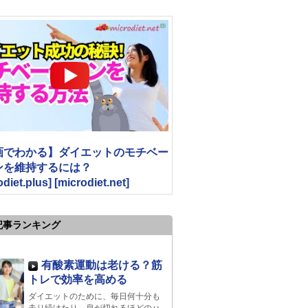
画でわかる】ダイエットのモチベー
ンを維持するには？
odiet.plus] [microdiet.net]
記事ランキング
有酸素運動は老ける？筋
トレで効率を高める
ダイエットのために、毎日何十分も