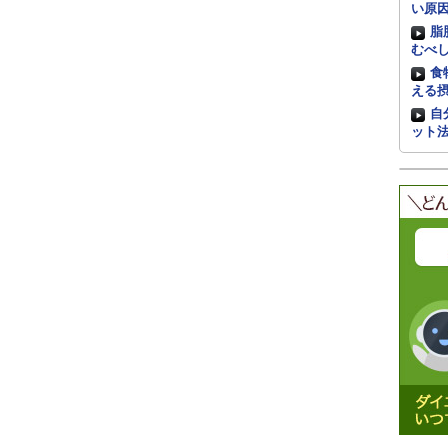
い原
脂
むべ
食
える
自
ット