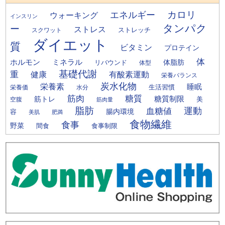
カロリ
エネルギー
ウォーキング
インスリン
タンパク
ー
ストレス
ストレッチ
スクワット
ダイエット
質
ビタミン
プロテイン
体
ミネラル
ホルモン
体脂肪
リバウンド
体型
基礎代謝
重
健康
有酸素運動
栄養バランス
炭水化物
栄養素
睡眠
栄養価
生活習慣
水分
筋肉
糖質
筋トレ
糖質制限
美
空腹
筋肉量
脂肪
運動
血糖値
腸内環境
容
美肌
肥満
食物繊維
食事
野菜
間食
食事制限