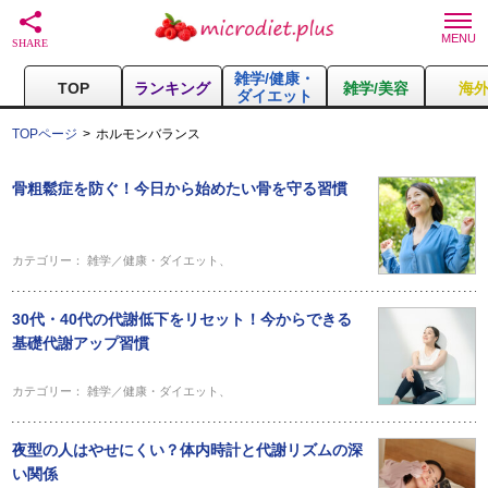
雑学/健康・
TOP
ランキング
雑学/美容
海
ダイエット
TOPページ
ホルモンバランス
骨粗鬆症を防ぐ！今日から始めたい骨を守る習慣
カテゴリー：
雑学／健康・ダイエット
、
30代・40代の代謝低下をリセット！今からできる
基礎代謝アップ習慣
カテゴリー：
雑学／健康・ダイエット
、
夜型の人はやせにくい？体内時計と代謝リズムの深
い関係