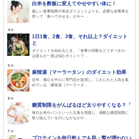
白米を酢飯に変えてやせやすい体に！
厳しい食事制限や単品ダイエットよりも、必要な栄養素を
摂って「食べてやせる」がキー…
1日1食、2食、3食、それ以上？ダイエット
と
ダイエットを始めるとき、「食事の回数をどうすべきか」
は誰もが一度は悩むポイントで…
麻辣湯（マーラータン）のダイエット効果
近年、都心を中心に専門店が急増し、じわじわと人気を集
めている「麻辣湯（マーラータ…
糖質制限をがんばるほど太りやすくなる？「
毎日お米やパンといった主食を我慢し、過酷な糖質制限に
取り組んでいるのになかなかや…
プロテインを毎日飲んでも肌・髪が潤わない