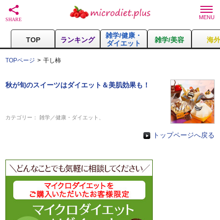
雑学/健康・
TOP
ランキング
雑学/美容
海
ダイエット
TOPページ
干し柿
秋が旬のスイーツはダイエット＆美肌効果も！
カテゴリー：
雑学／健康・ダイエット
、
トップページへ戻る