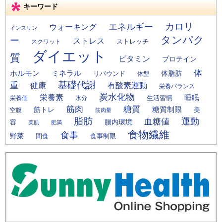
キーワード
カロリ
エネルギー
ウォーキング
インスリン
タンパク
ー
ストレス
ストレッチ
スクワット
ダイエット
質
ビタミン
プロテイン
体
ミネラル
ホルモン
体脂肪
リバウンド
体型
基礎代謝
重
健康
有酸素運動
栄養バランス
炭水化物
栄養素
睡眠
栄養価
生活習慣
水分
筋肉
糖質
筋トレ
糖質制限
美
空腹
筋肉量
脂肪
運動
血糖値
腸内環境
容
美肌
肥満
食物繊維
食事
野菜
間食
食事制限