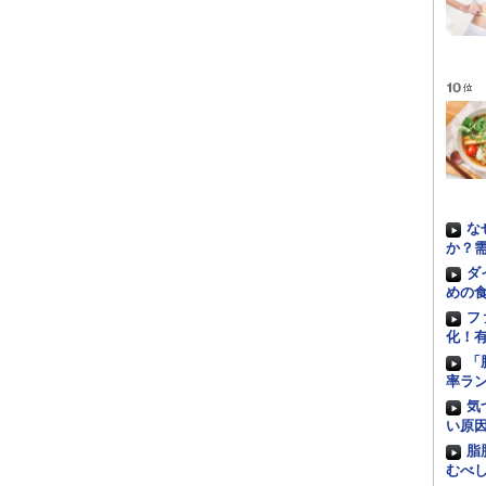
な
か？
ダ
めの
フ
化！
「
率ラ
気
い原
脂
むべ