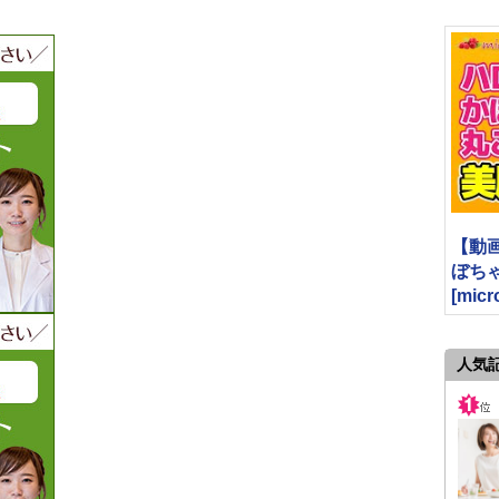
【動
ぼち
[micr
人気