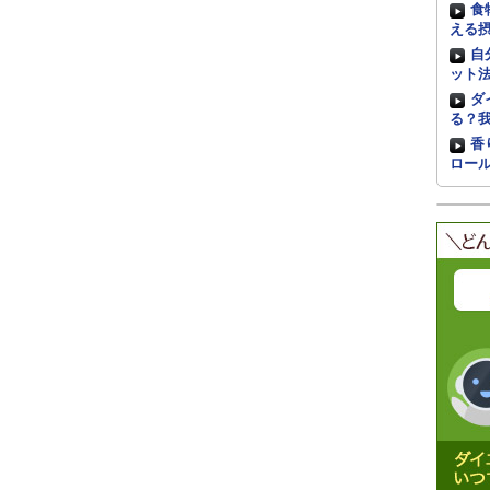
食
える
自
ット
ダ
る？
香
ロー