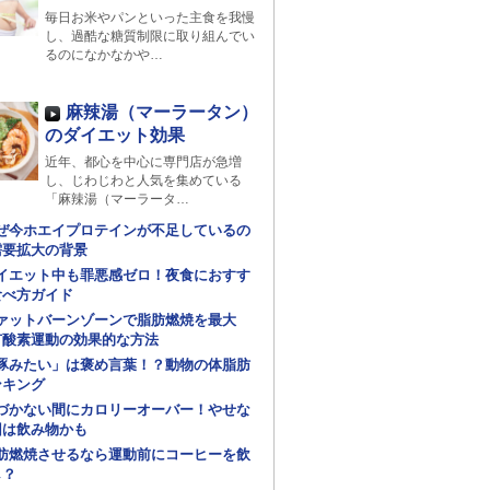
毎日お米やパンといった主食を我慢
し、過酷な糖質制限に取り組んでい
るのになかなかや…
麻辣湯（マーラータン）
のダイエット効果
近年、都心を中心に専門店が急増
し、じわじわと人気を集めている
「麻辣湯（マーラータ…
ぜ今ホエイプロテインが不足しているの
需要拡大の背景
イエット中も罪悪感ゼロ！夜食におすす
食べ方ガイド
ァットバーンゾーンで脂肪燃焼を最大
有酸素運動の効果的な方法
豚みたい」は褒め言葉！？動物の体脂肪
ンキング
づかない間にカロリーオーバー！やせな
因は飲み物かも
肪燃焼させるなら運動前にコーヒーを飲
し？