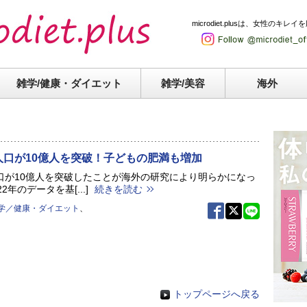
microdiet.plusは、女性
雑学/健康・
ダイエット
雑学/美容
海外
人口が10億人を突破！子どもの肥満も増加
口が10億人を突破したことが海外の研究により明らかになっ
2年のデータを基[...]
続きを読む
学／健康・ダイエット
、
トップページへ戻る