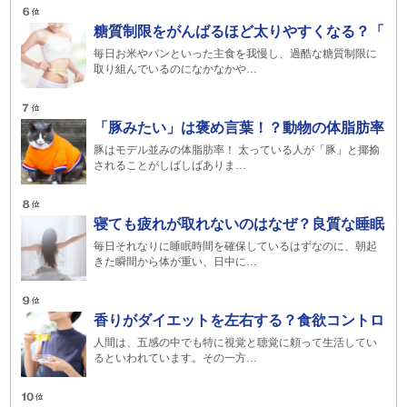
糖質制限をがんばるほど太りやすくなる？「
毎日お米やパンといった主食を我慢し、過酷な糖質制限に
取り組んでいるのになかなかや…
「豚みたい」は褒め言葉！？動物の体脂肪率
豚はモデル並みの体脂肪率！ 太っている人が「豚」と揶揄
されることがしばしばありま…
寝ても疲れが取れないのはなぜ？良質な睡眠
毎日それなりに睡眠時間を確保しているはずなのに、朝起
きた瞬間から体が重い、日中に…
香りがダイエットを左右する？食欲コントロ
人間は、五感の中でも特に視覚と聴覚に頼って生活してい
るといわれています。その一方…