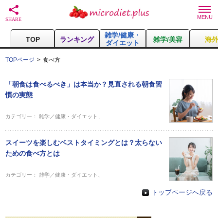
雑学/健康・
TOP
ランキング
雑学/美容
海
ダイエット
TOPページ
食べ方
「朝食は食べるべき」は本当か？見直される朝食習
慣の実態
カテゴリー：
雑学／健康・ダイエット
、
スイーツを楽しむベストタイミングとは？太らない
ための食べ方とは
カテゴリー：
雑学／健康・ダイエット
、
トップページへ戻る