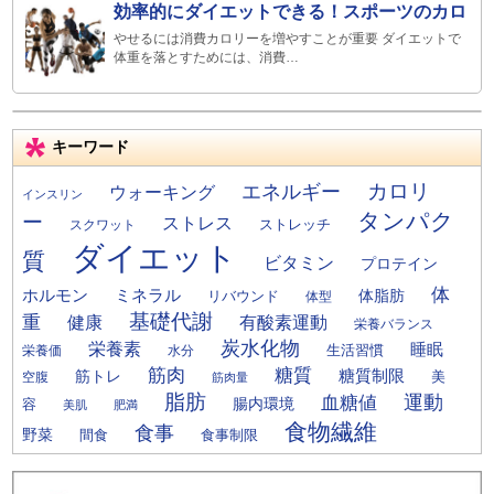
効率的にダイエットできる！スポーツのカロ
やせるには消費カロリーを増やすことが重要 ダイエットで
体重を落とすためには、消費…
キーワード
カロリ
エネルギー
ウォーキング
インスリン
タンパク
ー
ストレス
ストレッチ
スクワット
ダイエット
質
ビタミン
プロテイン
体
ミネラル
ホルモン
体脂肪
リバウンド
体型
基礎代謝
重
健康
有酸素運動
栄養バランス
炭水化物
栄養素
睡眠
栄養価
生活習慣
水分
筋肉
糖質
筋トレ
糖質制限
美
空腹
筋肉量
脂肪
運動
血糖値
腸内環境
容
美肌
肥満
食物繊維
食事
野菜
間食
食事制限