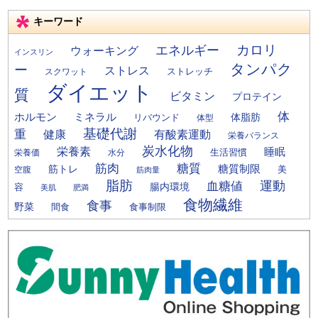
キーワード
カロリ
エネルギー
ウォーキング
インスリン
タンパク
ー
ストレス
ストレッチ
スクワット
ダイエット
質
ビタミン
プロテイン
体
ミネラル
ホルモン
体脂肪
リバウンド
体型
基礎代謝
重
健康
有酸素運動
栄養バランス
炭水化物
栄養素
睡眠
栄養価
生活習慣
水分
筋肉
糖質
筋トレ
糖質制限
美
空腹
筋肉量
脂肪
運動
血糖値
腸内環境
容
美肌
肥満
食物繊維
食事
野菜
間食
食事制限