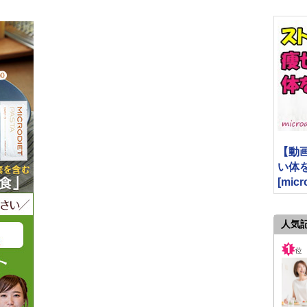
【動
い体をつ
[micr
人気