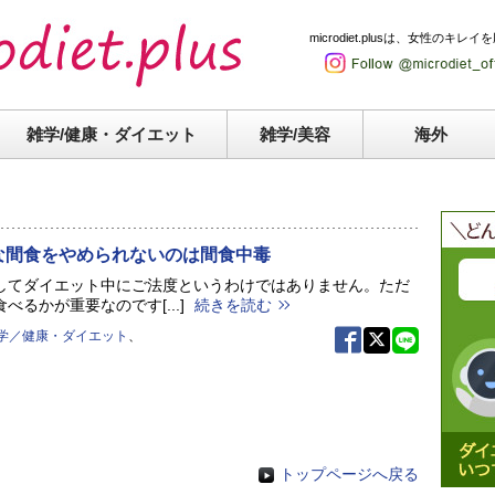
microdiet.plusは、女性
雑学/健康・
ダイエット
雑学/美容
海外
な間食をやめられないのは間食中毒
してダイエット中にご法度というわけではありません。ただ
べるかが重要なのです[...]
続きを読む
学／健康・ダイエット
、
トップページへ戻る