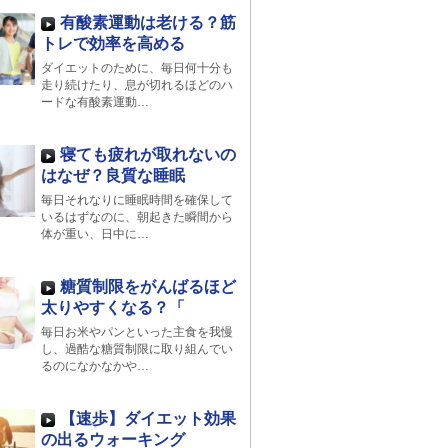
有酸素運動は老ける？筋
トレで効率を高める
ダイエットのために、毎日何十分も
走り続けたり、息が切れるほどのハ
ードな有酸素運動…
寝ても疲れが取れないの
はなぜ？良質な睡眠
毎日それなりに睡眠時間を確保して
いるはずなのに、朝起きた瞬間から
体が重い、日中に…
糖質制限をがんばるほど
太りやすくなる？「
毎日お米やパンといった主食を我慢
し、過酷な糖質制限に取り組んでい
るのになかなかや…
【速歩】ダイエット効果
の出るウォーキング