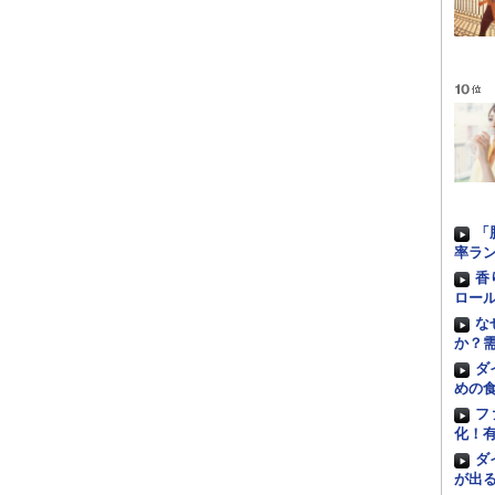
「
率ラ
香
ロー
な
か？
ダ
めの
フ
化！
ダ
が出