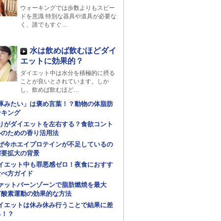
ウォーキングでは歩数よりもスピー
ドを意識 特別な器具や道具が必要な
く、誰でもすぐ…
水は飲めば飲むほどダイ
エットに効果的？
ダイエット中は水分を積極的に摂る
ことが良いとされています。しか
し、飲めば飲むほど…
豚みたい」は褒め言葉！？動物の体脂肪
ンキング
りがダイエットを左右する？食欲コント
ルのための香り活用法
ぜ今ホエイプロテインが不足しているの
需要拡大の背景
イエット中も罪悪感ゼロ！夜食におすす
食べ方ガイド
ァットバーンゾーンで脂肪燃焼を最大
有酸素運動の効果的な方法
イエットは休み休み行うことで結果に差
る！？