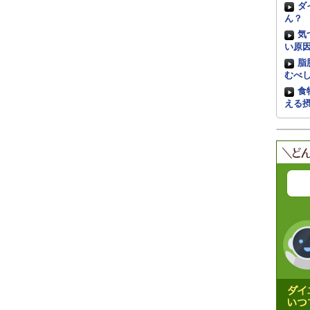
ダ
ん？
気
い原
脂
むべ
食
える