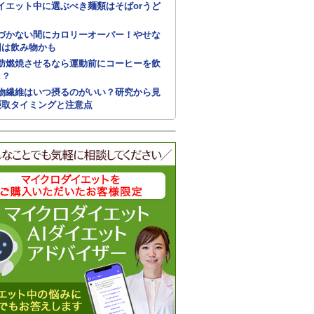
イエット中に選ぶべき麺類はそばorうど
づかない間にカロリーオーバー！やせな
因は飲み物かも
肪燃焼させるなら運動前にコーヒーを飲
し？
物繊維はいつ摂るのがいい？研究から見
摂取タイミングと注意点