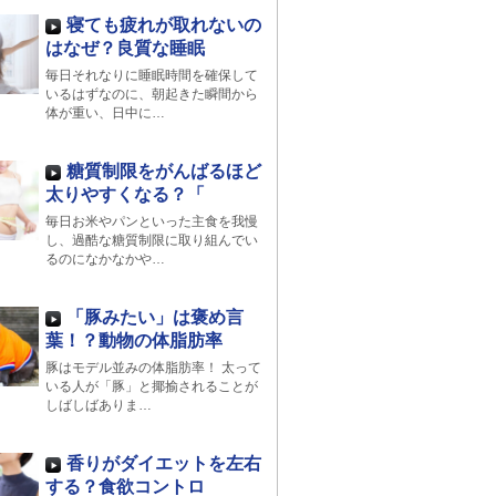
寝ても疲れが取れないの
はなぜ？良質な睡眠
毎日それなりに睡眠時間を確保して
いるはずなのに、朝起きた瞬間から
体が重い、日中に…
糖質制限をがんばるほど
太りやすくなる？「
毎日お米やパンといった主食を我慢
し、過酷な糖質制限に取り組んでい
るのになかなかや…
「豚みたい」は褒め言
葉！？動物の体脂肪率
豚はモデル並みの体脂肪率！ 太って
いる人が「豚」と揶揄されることが
しばしばありま…
香りがダイエットを左右
する？食欲コントロ