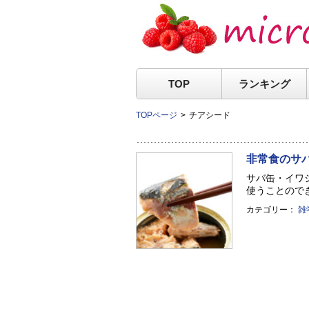
TOP
ランキング
TOPページ
チアシード
非常食のサ
サバ缶・イワ
使うことのでき
カテゴリー：
雑