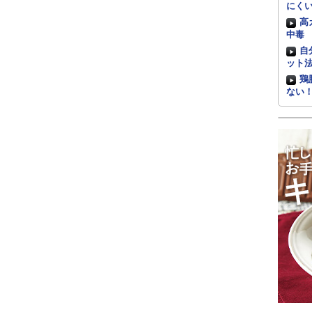
にく
高
中毒
自
ット
鶏
ない