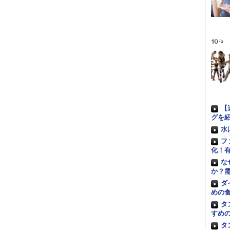
【
グを
水
フ
化！
な
か？
ダ
めの
タ
すめ
タ