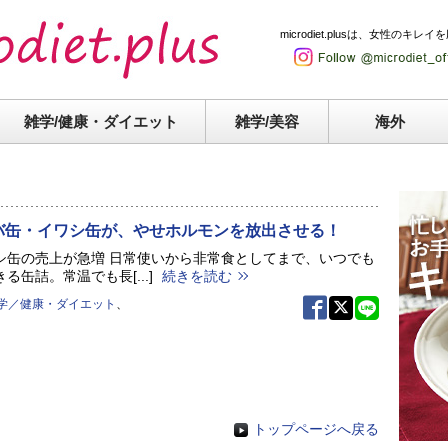
microdiet.plusは、女性
雑学/健康・
ダイエット
雑学/美容
海外
バ缶・イワシ缶が、やせホルモンを放出させる！
シ缶の売上が急増 日常使いから非常食としてまで、いつでも
る缶詰。常温でも長[...]
続きを読む
学／健康・ダイエット
、
トップページへ戻る