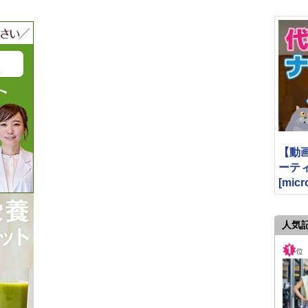
【動
ーティン
[micr
人気