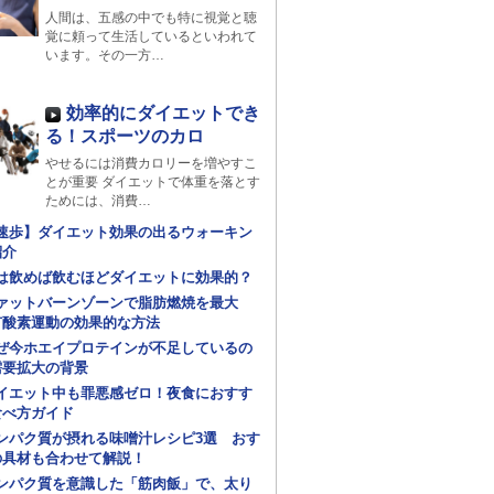
人間は、五感の中でも特に視覚と聴
覚に頼って生活しているといわれて
います。その一方…
効率的にダイエットでき
る！スポーツのカロ
やせるには消費カロリーを増やすこ
とが重要 ダイエットで体重を落とす
ためには、消費…
速歩】ダイエット効果の出るウォーキン
紹介
は飲めば飲むほどダイエットに効果的？
ァットバーンゾーンで脂肪燃焼を最大
有酸素運動の効果的な方法
ぜ今ホエイプロテインが不足しているの
需要拡大の背景
イエット中も罪悪感ゼロ！夜食におすす
食べ方ガイド
ンパク質が摂れる味噌汁レシピ3選 おす
の具材も合わせて解説！
ンパク質を意識した「筋肉飯」で、太り