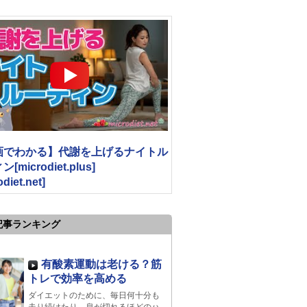
画でわかる】代謝を上げるナイトル
[microdiet.plus]
odiet.net]
記事ランキング
有酸素運動は老ける？筋
トレで効率を高める
ダイエットのために、毎日何十分も