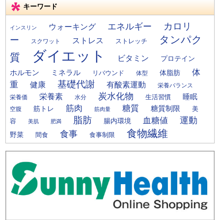
キーワード
カロリ
エネルギー
ウォーキング
インスリン
タンパク
ー
ストレス
ストレッチ
スクワット
ダイエット
質
ビタミン
プロテイン
体
ミネラル
ホルモン
体脂肪
リバウンド
体型
基礎代謝
重
健康
有酸素運動
栄養バランス
炭水化物
栄養素
睡眠
栄養価
生活習慣
水分
筋肉
糖質
筋トレ
糖質制限
美
空腹
筋肉量
脂肪
運動
血糖値
腸内環境
容
美肌
肥満
食物繊維
食事
野菜
間食
食事制限