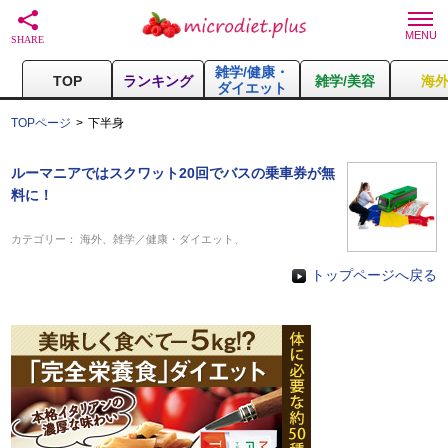
雑学/健康・
TOP
ランキング
雑学/美容
海
ダイエット
TOPページ
下半身
ルーマニアではスクワット20回でバスの乗車券が無
料に！
カテゴリー：
海外
、
雑学／健康・ダイエット
、
トップページへ戻る