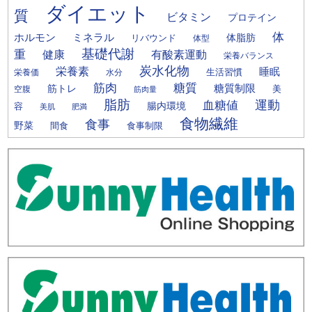
ダイエット
質
ビタミン
プロテイン
体
ミネラル
ホルモン
体脂肪
リバウンド
体型
基礎代謝
重
健康
有酸素運動
栄養バランス
炭水化物
栄養素
睡眠
栄養価
生活習慣
水分
筋肉
糖質
筋トレ
糖質制限
美
空腹
筋肉量
脂肪
運動
血糖値
腸内環境
容
美肌
肥満
食物繊維
食事
野菜
間食
食事制限