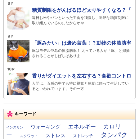
糖質制限をがんばるほど太りやすくなる？「
毎日お米やパンといった主食を我慢し、過酷な糖質制限に
取り組んでいるのになかなかや…
「豚みたい」は褒め言葉！？動物の体脂肪率
豚はモデル並みの体脂肪率！ 太っている人が「豚」と揶揄
されることがしばしばありま…
香りがダイエットを左右する？食欲コントロ
人間は、五感の中でも特に視覚と聴覚に頼って生活してい
るといわれています。その一方…
キーワード
カロリ
エネルギー
ウォーキング
インスリン
タンパク
ー
ストレス
ストレッチ
スクワット