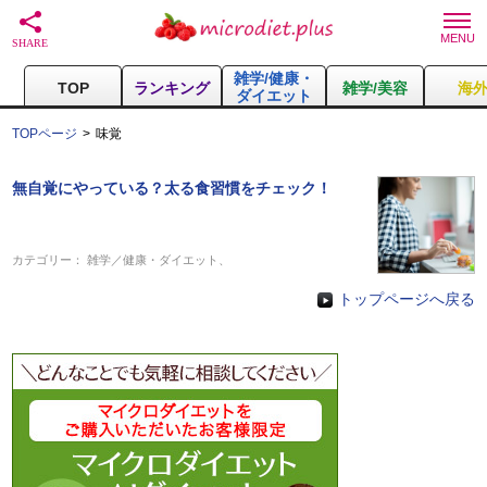
雑学/健康・
TOP
ランキング
雑学/美容
海
ダイエット
TOPページ
味覚
無自覚にやっている？太る食習慣をチェック！
カテゴリー：
雑学／健康・ダイエット
、
トップページへ戻る