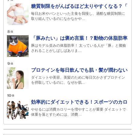
糖質制限をがんばるほど太りやすくなる？「
毎日お米やパンといった主食を我慢し、過酷な糖質制限に
取り組んでいるのになかなかや…
「豚みたい」は褒め言葉！？動物の体脂肪率
豚はモデル並みの体脂肪率！ 太っている人が「豚」と揶揄
されることがしばしばありま…
プロテインを毎日飲んでも肌・髪が潤わない
ダイエットや美容、美髪のために毎日欠かさずプロテイン
を摂取しているのに、なぜか肌…
効率的にダイエットできる！スポーツのカロ
やせるには消費カロリーを増やすことが重要 ダイエットで
体重を落とすためには、消費…