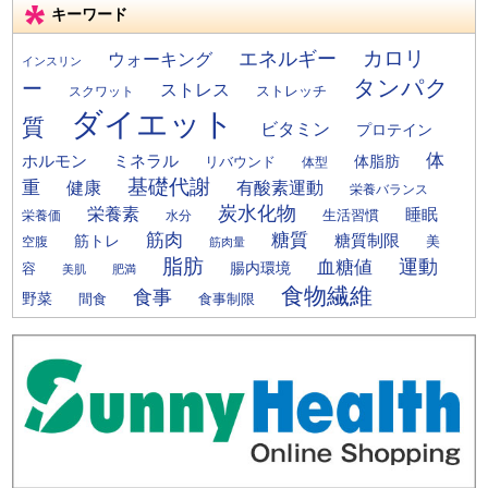
キーワード
カロリ
エネルギー
ウォーキング
インスリン
タンパク
ー
ストレス
ストレッチ
スクワット
ダイエット
質
ビタミン
プロテイン
体
ミネラル
ホルモン
体脂肪
リバウンド
体型
基礎代謝
重
健康
有酸素運動
栄養バランス
炭水化物
栄養素
睡眠
栄養価
生活習慣
水分
筋肉
糖質
筋トレ
糖質制限
美
空腹
筋肉量
脂肪
運動
血糖値
腸内環境
容
美肌
肥満
食物繊維
食事
野菜
間食
食事制限