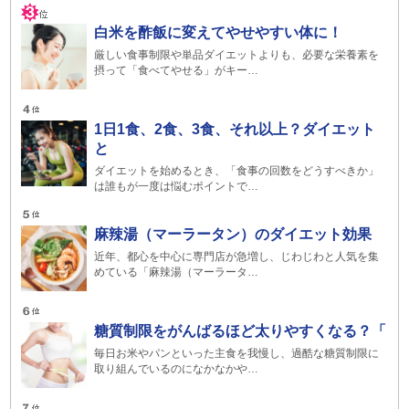
白米を酢飯に変えてやせやすい体に！
厳しい食事制限や単品ダイエットよりも、必要な栄養素を
摂って「食べてやせる」がキー…
1日1食、2食、3食、それ以上？ダイエット
と
ダイエットを始めるとき、「食事の回数をどうすべきか」
は誰もが一度は悩むポイントで…
麻辣湯（マーラータン）のダイエット効果
近年、都心を中心に専門店が急増し、じわじわと人気を集
めている「麻辣湯（マーラータ…
糖質制限をがんばるほど太りやすくなる？「
毎日お米やパンといった主食を我慢し、過酷な糖質制限に
取り組んでいるのになかなかや…