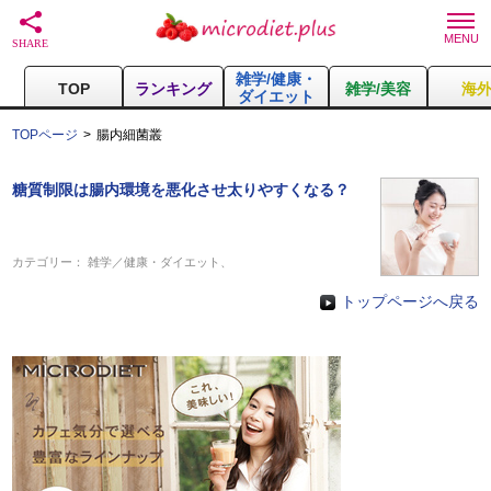
雑学/健康・
TOP
ランキング
雑学/美容
海
ダイエット
TOPページ
腸内細菌叢
糖質制限は腸内環境を悪化させ太りやすくなる？
カテゴリー：
雑学／健康・ダイエット
、
トップページへ戻る