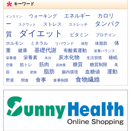
キーワード
カロリ
エネルギー
ウォーキング
インスリン
タンパク
ー
ストレス
ストレッチ
スクワット
ダイエット
質
ビタミン
プロテイン
体
ミネラル
ホルモン
体脂肪
リバウンド
体型
基礎代謝
重
健康
有酸素運動
栄養バランス
炭水化物
栄養素
睡眠
栄養価
生活習慣
水分
筋肉
糖質
筋トレ
糖質制限
美
空腹
筋肉量
脂肪
運動
血糖値
腸内環境
容
美肌
肥満
食物繊維
食事
野菜
間食
食事制限