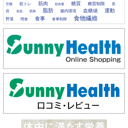
筋肉
糖質
筋トレ
糖質制限
美
空腹
筋肉量
脂肪
運動
血糖値
腸内環境
容
美肌
肥満
食物繊維
食事
野菜
間食
食事制限