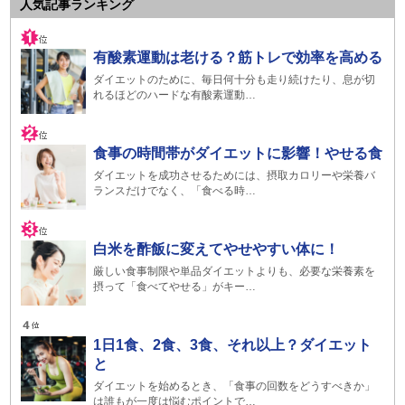
人気記事ランキング
有酸素運動は老ける？筋トレで効率を高める
ダイエットのために、毎日何十分も走り続けたり、息が切
れるほどのハードな有酸素運動…
食事の時間帯がダイエットに影響！やせる食
ダイエットを成功させるためには、摂取カロリーや栄養バ
ランスだけでなく、「食べる時…
白米を酢飯に変えてやせやすい体に！
厳しい食事制限や単品ダイエットよりも、必要な栄養素を
摂って「食べてやせる」がキー…
1日1食、2食、3食、それ以上？ダイエット
と
ダイエットを始めるとき、「食事の回数をどうすべきか」
は誰もが一度は悩むポイントで…