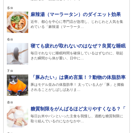
麻辣湯（マーラータン）のダイエット効果
近年、都心を中心に専門店が急増し、じわじわと人気を集
めている「麻辣湯（マーラータ…
寝ても疲れが取れないのはなぜ？良質な睡眠
毎日それなりに睡眠時間を確保しているはずなのに、朝起
きた瞬間から体が重い、日中に…
「豚みたい」は褒め言葉！？動物の体脂肪率
豚はモデル並みの体脂肪率！ 太っている人が「豚」と揶揄
されることがしばしばありま…
糖質制限をがんばるほど太りやすくなる？「
毎日お米やパンといった主食を我慢し、過酷な糖質制限に
取り組んでいるのになかなかや…