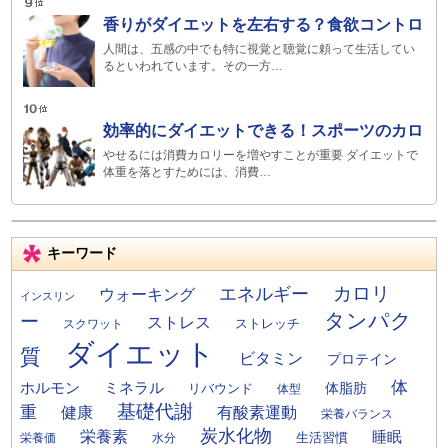
香りがダイエットを左右する？食欲コントロ
人間は、五感の中でも特に視覚と聴覚に頼って生活してい
るといわれています。その一方…
効率的にダイエットできる！スポーツのカロ
やせるには消費カロリーを増やすことが重要 ダイエットで
体重を落とすためには、消費…
キーワード
カロリ
エネルギー
ウォーキング
インスリン
タンパク
ー
ストレス
ストレッチ
スクワット
ダイエット
質
ビタミン
プロテイン
体
ミネラル
ホルモン
体脂肪
リバウンド
体型
基礎代謝
重
健康
有酸素運動
栄養バランス
炭水化物
栄養素
睡眠
栄養価
生活習慣
水分