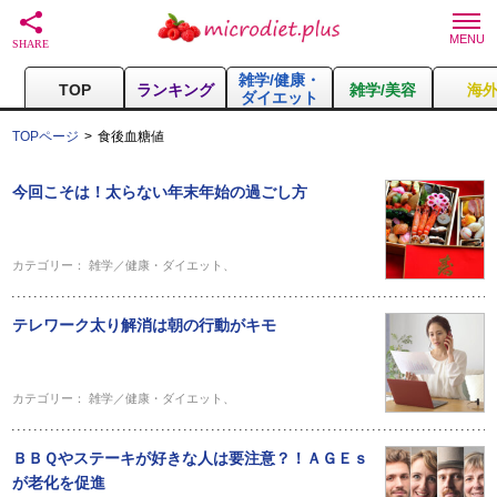
雑学/健康・
TOP
ランキング
雑学/美容
海
ダイエット
TOPページ
食後血糖値
今回こそは！太らない年末年始の過ごし方
カテゴリー：
雑学／健康・ダイエット
、
テレワーク太り解消は朝の行動がキモ
カテゴリー：
雑学／健康・ダイエット
、
ＢＢＱやステーキが好きな人は要注意？！ＡＧＥｓ
が老化を促進