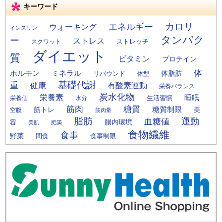
キーワード
カロリ
エネルギー
ウォーキング
インスリン
タンパク
ー
ストレス
ストレッチ
スクワット
ダイエット
質
ビタミン
プロテイン
体
ミネラル
ホルモン
体脂肪
リバウンド
体型
基礎代謝
重
健康
有酸素運動
栄養バランス
炭水化物
栄養素
睡眠
栄養価
生活習慣
水分
筋肉
糖質
筋トレ
糖質制限
美
空腹
筋肉量
脂肪
運動
血糖値
腸内環境
容
美肌
肥満
食物繊維
食事
野菜
間食
食事制限