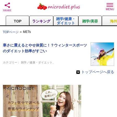
雑学/健康・
TOP
ランキング
雑学/美容
海
ダイエット
METs
TOPページ
寒さに震えるとやせ体質に！？ウィンタースポーツ
のダイエット効率がすごい
カテゴリー：
雑学／健康・ダイエット
、
トップページへ戻る