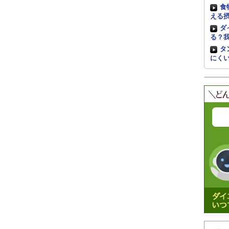
食
える
ダ
る？
タ
にく