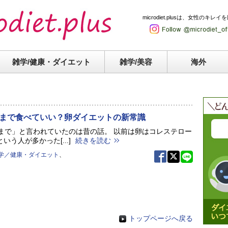
microdiet.plusは、女性
雑学/健康・
ダイエット
雑学/美容
海外
個まで食べていい？卵ダイエットの新常識
個まで」と言われていたのは昔の話。 以前は卵はコレステロー
いう人が多かった[...]
続きを読む
学／健康・ダイエット
、
トップページへ戻る