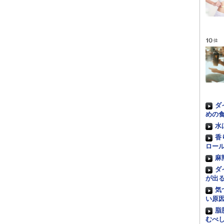
ダ
めの
水
香
ロー
麻
ダ
が出
気
い原
脂
むべ