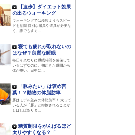
【速歩】ダイエット効果
の出るウォーキング
ウォーキングでは歩数よりもスピー
ドを意識 特別な器具や道具が必要な
く、誰でもすぐ…
寝ても疲れが取れないの
はなぜ？良質な睡眠
毎日それなりに睡眠時間を確保して
いるはずなのに、朝起きた瞬間から
体が重い、日中に…
「豚みたい」は褒め言
葉！？動物の体脂肪率
豚はモデル並みの体脂肪率！ 太って
いる人が「豚」と揶揄されることが
しばしばありま…
糖質制限をがんばるほど
太りやすくなる？「