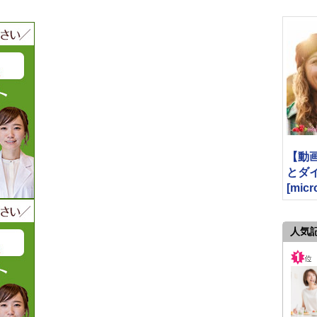
【動
とダ
[micr
人気