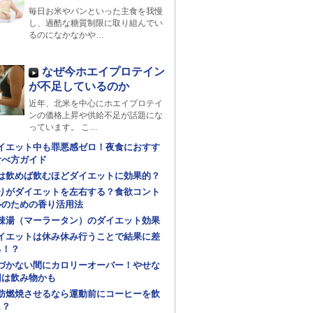
毎日お米やパンといった主食を我慢
し、過酷な糖質制限に取り組んでい
るのになかなかや…
なぜ今ホエイプロテイン
が不足しているのか
近年、北米を中心にホエイプロテイ
ンの価格上昇や供給不足が話題にな
っています。 こ…
イエット中も罪悪感ゼロ！夜食におすす
食べ方ガイド
は飲めば飲むほどダイエットに効果的？
りがダイエットを左右する？食欲コント
ルのための香り活用法
辣湯（マーラータン）のダイエット効果
イエットは休み休み行うことで結果に差
る！？
づかない間にカロリーオーバー！やせな
因は飲み物かも
肪燃焼させるなら運動前にコーヒーを飲
し？