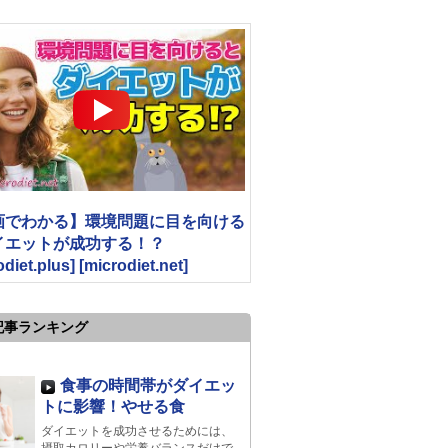
画でわかる】環境問題に目を向ける
イエットが成功する！？
odiet.plus] [microdiet.net]
記事ランキング
食事の時間帯がダイエッ
トに影響！やせる食
ダイエットを成功させるためには、