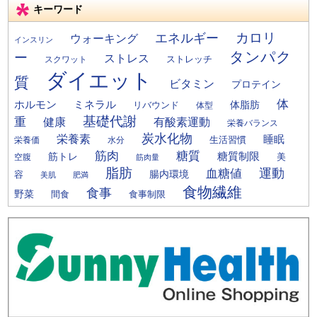
キーワード
カロリ
エネルギー
ウォーキング
インスリン
タンパク
ー
ストレス
ストレッチ
スクワット
ダイエット
質
ビタミン
プロテイン
体
ミネラル
ホルモン
体脂肪
リバウンド
体型
基礎代謝
重
健康
有酸素運動
栄養バランス
炭水化物
栄養素
睡眠
栄養価
生活習慣
水分
筋肉
糖質
筋トレ
糖質制限
美
空腹
筋肉量
脂肪
運動
血糖値
腸内環境
容
美肌
肥満
食物繊維
食事
野菜
間食
食事制限