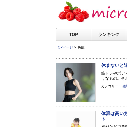
TOP
ランキング
TOPページ
炎症
休まないと
筋トレやボデ
うなもの。それ
カテゴリー：
雑
体温は高い
ト
風邪などで発