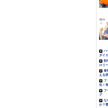
ハ
ダイエ
効
ロリ
食
える
フ
化！
フ
グ
な
か？