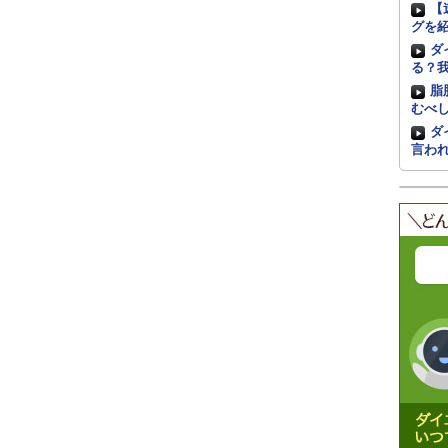
【
グを
ダ
る？
脂
むべ
ダ
言わ