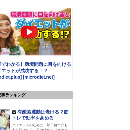
画でわかる】環境問題に目を向ける
イエットが成功する！？
odiet.plus] [microdiet.net]
記事ランキング
有酸素運動は老ける？筋
トレで効率を高める
ダイエットのために、毎日何十分も