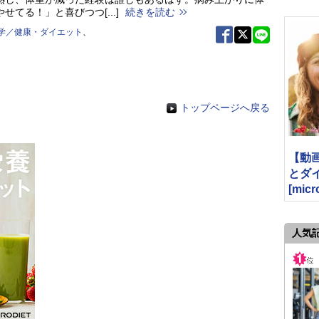
せてる！」と喜びつつ[...]
続きを読む
学／健康・ダイエット
、
トップページへ戻る
【動
とダ
[micr
人気