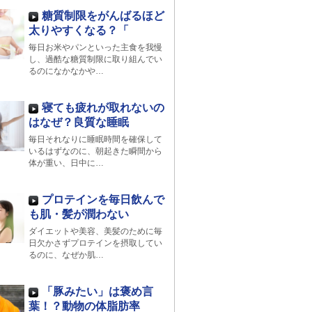
糖質制限をがんばるほど
太りやすくなる？「
毎日お米やパンといった主食を我慢
し、過酷な糖質制限に取り組んでい
るのになかなかや…
寝ても疲れが取れないの
はなぜ？良質な睡眠
毎日それなりに睡眠時間を確保して
いるはずなのに、朝起きた瞬間から
体が重い、日中に…
プロテインを毎日飲んで
も肌・髪が潤わない
ダイエットや美容、美髪のために毎
日欠かさずプロテインを摂取してい
るのに、なぜか肌…
「豚みたい」は褒め言
葉！？動物の体脂肪率