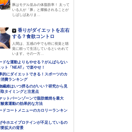
豚はモデル並みの体脂肪率！ 太って
いる人が「豚」と揶揄されることが
しばしばありま…
香りがダイエットを左右
する？食欲コントロ
人間は、五感の中でも特に視覚と聴
覚に頼って生活しているといわれて
います。その一方…
ードな運動よりもやせる？がんばらない
ット「NEAT」で楽やせ！
率的にダイエットできる！スポーツのカ
ー消費ランキング
物繊維はいつ摂るのがいい？研究から見
摂取タイミングと注意点
ァットバーンゾーンで脂肪燃焼を最大
有酸素運動の効果的な方法
ードコートメニューのカロリーランキン
ぜ今ホエイプロテインが不足しているの
需要拡大の背景