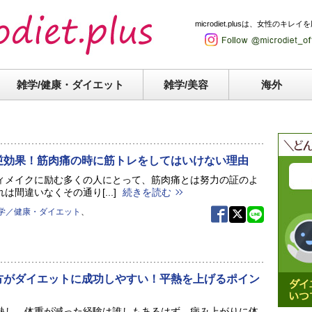
microdiet.plusは、女性
雑学/健康・
ダイエット
雑学/美容
海外
逆効果！筋肉痛の時に筋トレをしてはいけない理由
ィメイクに励む多くの人にとって、筋肉痛とは努力の証のよ
は間違いなくその通り[...]
続きを読む
学／健康・ダイエット
、
方がダイエットに成功しやすい！平熱を上げるポイン
熱し、体重が減った経験は誰しもあるはず。病み上がりに体