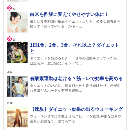
白米を酢飯に変えてやせやすい体に！
厳しい食事制限や単品ダイエットよりも、必要な栄養素を
摂って「食べてやせる」がキー…
1日1食、2食、3食、それ以上？ダイエット
と
ダイエットを始めるとき、「食事の回数をどうすべきか」
は誰もが一度は悩むポイントで…
有酸素運動は老ける？筋トレで効率を高める
ダイエットのために、毎日何十分も走り続けたり、息が切
れるほどのハードな有酸素運動…
【速歩】ダイエット効果の出るウォーキング
ウォーキングでは歩数よりもスピードを意識 特別な器具や
道具が必要なく、誰でもすぐ…