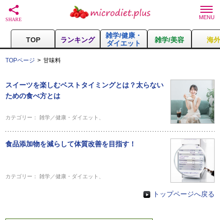
雑学/健康・
TOP
ランキング
雑学/美容
海
ダイエット
TOPページ
甘味料
スイーツを楽しむベストタイミングとは？太らない
ための食べ方とは
カテゴリー：
雑学／健康・ダイエット
、
食品添加物を減らして体質改善を目指す！
カテゴリー：
雑学／健康・ダイエット
、
トップページへ戻る