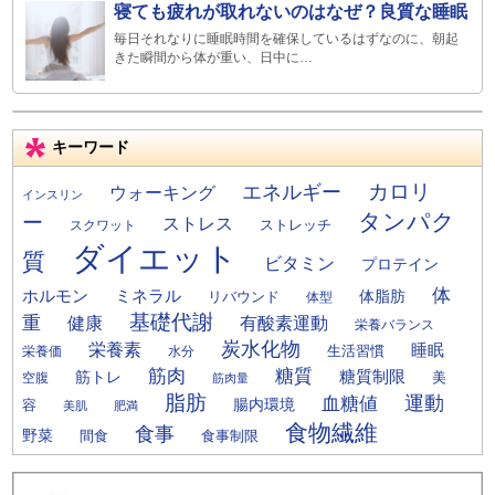
寝ても疲れが取れないのはなぜ？良質な睡眠
毎日それなりに睡眠時間を確保しているはずなのに、朝起
きた瞬間から体が重い、日中に…
キーワード
カロリ
エネルギー
ウォーキング
インスリン
タンパク
ー
ストレス
ストレッチ
スクワット
ダイエット
質
ビタミン
プロテイン
体
ミネラル
ホルモン
体脂肪
リバウンド
体型
基礎代謝
重
健康
有酸素運動
栄養バランス
炭水化物
栄養素
睡眠
栄養価
生活習慣
水分
筋肉
糖質
筋トレ
糖質制限
美
空腹
筋肉量
脂肪
運動
血糖値
腸内環境
容
美肌
肥満
食物繊維
食事
野菜
間食
食事制限