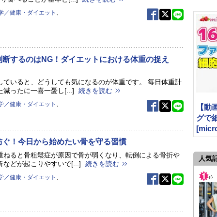
学／健康・ダイエット
、
判断するのはNG！ダイエットにおける体重の捉え
していると、どうしても気になるのが体重です。 毎日体重計
減ったに一喜一憂し[...]
続きを読む
学／健康・ダイエット
、
【動
グで細胞
[micr
防ぐ！今日から始めたい骨を守る習慣
重ねると骨粗鬆症が原因で骨が弱くなり、転倒による骨折や
人気
などが起こりやすいで[...]
続きを読む
学／健康・ダイエット
、