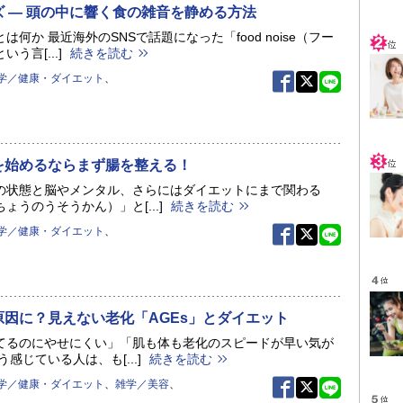
 ― 頭の中に響く食の雑音を静める方法
は何か 最近海外のSNSで話題になった「food noise（フー
う言[...]
続きを読む
学／健康・ダイエット
、
を始めるならまず腸を整える！
の状態と脳やメンタル、さらにはダイエットにまで関わる
ょうのうそうかん）」と[...]
続きを読む
学／健康・ダイエット
、
原因に？見えない老化「AGEs」とダイエット
てるのにやせにくい」「肌も体も老化のスピードが早い気が
う感じている人は、も[...]
続きを読む
学／健康・ダイエット
、
雑学／美容
、