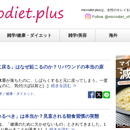
microdiet.plusは、女性
雑学/健康・
ダイエット
雑学/美容
海外
に戻る」はなぜ起こるのか？リバウンドの本当の原
体重が落ちたのに、しばらくすると元に戻ってしまう。一度
のに、気付けば以前と[...]
続きを読む
学／健康・ダイエット
、
べるべき」は本当か？見直される朝食習慣の実態
は、「健康のために欠かせないもの」とされてきました。1
り食べることが基本と[...]
続きを読む