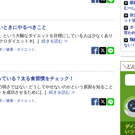
脂
むべ
自
ット
たいときにやるべきこと
ダ
言わ
せる」という大幅なダイエットを目標にしている人は少なくあり
鶏
ロダイエットネ[...]
続きを読む
ない
学／健康・ダイエット
、
っている？太る食習慣をチェック！
の弱さではない どうしてやせないのかという原因を知ること
を成功させるために[...]
続きを読む
学／健康・ダイエット
、