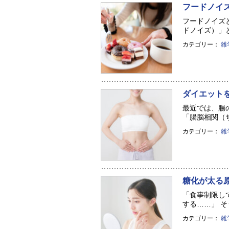
フードノイズ
フードノイズと
ドノイズ）」とい
カテゴリー：
雑
ダイエット
最近では、腸
「腸脳相関（ち
カテゴリー：
雑
糖化が太る
「食事制限し
する……」 そ
カテゴリー：
雑