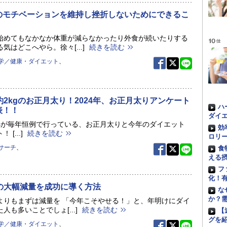
のモチベーションを維持し挫折しないためにできるこ
始めてもなかなか体重が減らなかったり外食が続いたりする
気はどこへやら。徐々[...]
続きを読む
学／健康・ダイエット
、
約2kgのお正月太り！2024年、お正月太りアンケート
ハ
表！！
ダイエ
t. plusが毎年恒例で行っている、お正月太りと今年のダイエット
効
[...]
続きを読む
ロリ
サーチ
、
食
える
フ
化！
上の大幅減量を成功に導く方法
な
か？
よりもまずは減量を 「今年こそやせる！」と、年明けにダイ
人も多いことでしょ[...]
続きを読む
【
グを
学／健康・ダイエット
、