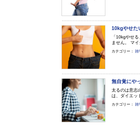
10kgやせ
「10kgや
ません。 マイク
カテゴリー：
雑
無自覚にや
太るのは意志
は、ダイエット
カテゴリー：
雑