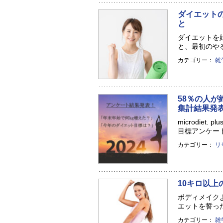
ダイエット
と
ダイエットを
と、最初のやる
カテゴリー：
雑
58％の人が
集計結果発
microdie
目標アンケート！ 
カテゴリー：
リ
10キロ以
ボディメイク
エットを誓った
カテゴリー：
雑