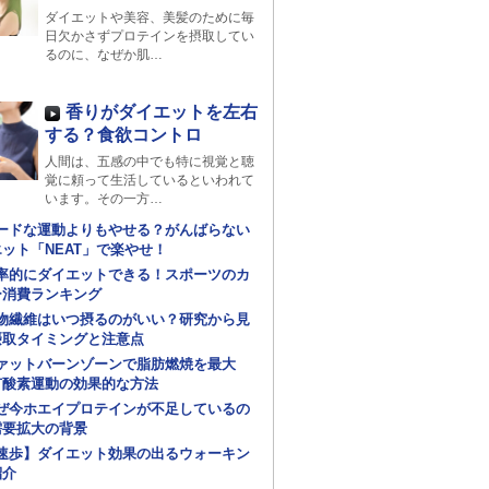
ダイエットや美容、美髪のために毎
日欠かさずプロテインを摂取してい
るのに、なぜか肌…
香りがダイエットを左右
する？食欲コントロ
人間は、五感の中でも特に視覚と聴
覚に頼って生活しているといわれて
います。その一方…
ードな運動よりもやせる？がんばらない
ット「NEAT」で楽やせ！
率的にダイエットできる！スポーツのカ
ー消費ランキング
物繊維はいつ摂るのがいい？研究から見
摂取タイミングと注意点
ァットバーンゾーンで脂肪燃焼を最大
有酸素運動の効果的な方法
ぜ今ホエイプロテインが不足しているの
需要拡大の背景
速歩】ダイエット効果の出るウォーキン
紹介