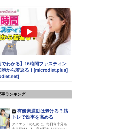
画でわかる】16時間ファスティン
から若返る！[microdiet.plus]
odiet.net]
記事ランキング
有酸素運動は老ける？筋
トレで効率を高める
ダイエットのために、毎日何十分も