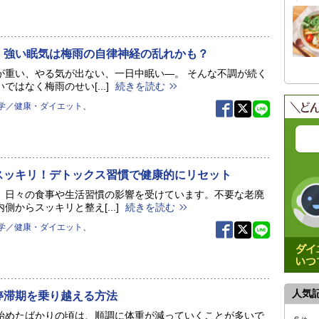
・強い眠気は梅雨の自律神経の乱れかも？
が重い、やる気が出ない、一日中眠い―。 そんな不調が続く
ではなく梅雨のせい[...]
続きを読む
学／健康・ダイエット
、
スッキリ！デトックス習慣で健康的にリセット
、日々の食事や生活習慣の影響を受けています。不要な老廃
側からスッキリと整え[...]
続きを読む
学／健康・ダイエット
、
人気
停滞期を乗り越える方法
始めたばかりの頃は、順調に体重が減っていくことが多いで