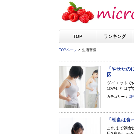
TOP
ランキング
TOPページ
生活習慣
「やせたの
因
ダイエットで
はやせたはずな
カテゴリー：
雑
「朝食は食
これまで朝食
日3食をしっか