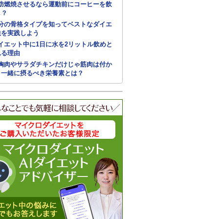
肪燃焼させるなら運動前にコーヒーを飲
し？
分の骨格タイプを知ってベストなダイエ
法を実践しよう
イエット中に1日に水を2リットル飲めと
れる理由
胸肉やサラダチキンだけじゃ筋肉は付か
！一緒に摂るべき栄養素とは？