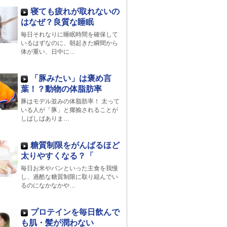
寝ても疲れが取れないの
はなぜ？良質な睡眠
毎日それなりに睡眠時間を確保して
いるはずなのに、朝起きた瞬間から
体が重い、日中に…
「豚みたい」は褒め言
葉！？動物の体脂肪率
豚はモデル並みの体脂肪率！ 太って
いる人が「豚」と揶揄されることが
しばしばありま…
糖質制限をがんばるほど
太りやすくなる？「
毎日お米やパンといった主食を我慢
し、過酷な糖質制限に取り組んでい
るのになかなかや…
プロテインを毎日飲んで
も肌・髪が潤わない