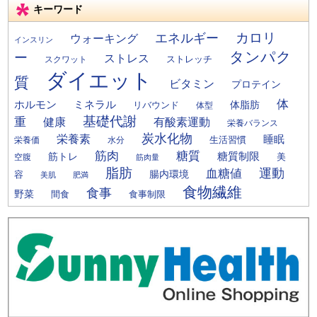
キーワード
カロリ
エネルギー
ウォーキング
インスリン
タンパク
ー
ストレス
ストレッチ
スクワット
ダイエット
質
ビタミン
プロテイン
体
ミネラル
ホルモン
体脂肪
リバウンド
体型
基礎代謝
重
健康
有酸素運動
栄養バランス
炭水化物
栄養素
睡眠
栄養価
生活習慣
水分
筋肉
糖質
筋トレ
糖質制限
美
空腹
筋肉量
脂肪
運動
血糖値
腸内環境
容
美肌
肥満
食物繊維
食事
野菜
間食
食事制限