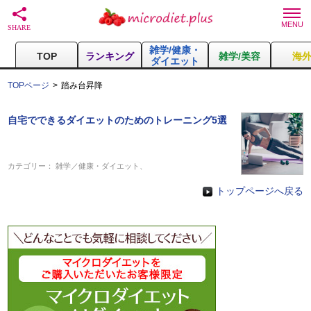
雑学/健康・
TOP
ランキング
雑学/美容
海
ダイエット
TOPページ
踏み台昇降
自宅でできるダイエットのためのトレーニング5選
カテゴリー：
雑学／健康・ダイエット
、
トップページへ戻る