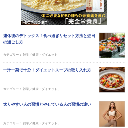
連休後のデトックス！食べ過ぎリセット方法と翌日
の過ごし方
カテゴリー：
雑学／健康・ダイエット
、
一汁一菜で十分！ダイエットスープの取り入れ方
カテゴリー：
雑学／健康・ダイエット
、
太りやすい人の習慣とやせている人の習慣の違い
カテゴリー：
雑学／健康・ダイエット
、