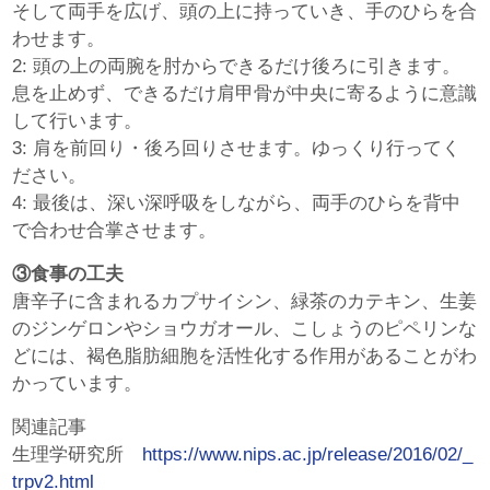
そして両手を広げ、頭の上に持っていき、手のひらを合
わせます。
2: 頭の上の両腕を肘からできるだけ後ろに引きます。
息を止めず、できるだけ肩甲骨が中央に寄るように意識
して行います。
3: 肩を前回り・後ろ回りさせます。ゆっくり行ってく
ださい。
4: 最後は、深い深呼吸をしながら、両手のひらを背中
で合わせ合掌させます。
③食事の工夫
唐辛子に含まれるカプサイシン、緑茶のカテキン、生姜
のジンゲロンやショウガオール、こしょうのピペリンな
どには、褐色脂肪細胞を活性化する作用があることがわ
かっています。
関連記事
生理学研究所
https://www.nips.ac.jp/release/2016/02/_
trpv2.html