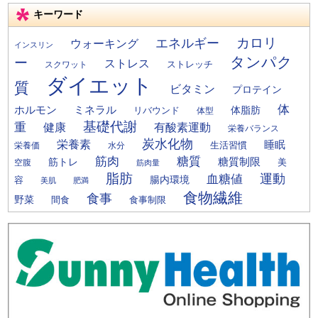
キーワード
カロリ
エネルギー
ウォーキング
インスリン
タンパク
ー
ストレス
ストレッチ
スクワット
ダイエット
質
ビタミン
プロテイン
体
ミネラル
ホルモン
体脂肪
リバウンド
体型
基礎代謝
重
健康
有酸素運動
栄養バランス
炭水化物
栄養素
睡眠
栄養価
生活習慣
水分
筋肉
糖質
筋トレ
糖質制限
美
空腹
筋肉量
脂肪
運動
血糖値
腸内環境
容
美肌
肥満
食物繊維
食事
野菜
間食
食事制限