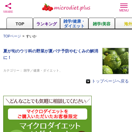
雑学/健康・
TOP
ランキング
雑学/美容
海
ダイエット
TOPページ
すいか
夏が旬のウリ科の野菜が夏バテ予防やむくみの解消
に！
カテゴリー：
雑学／健康・ダイエット
、
トップページへ戻る