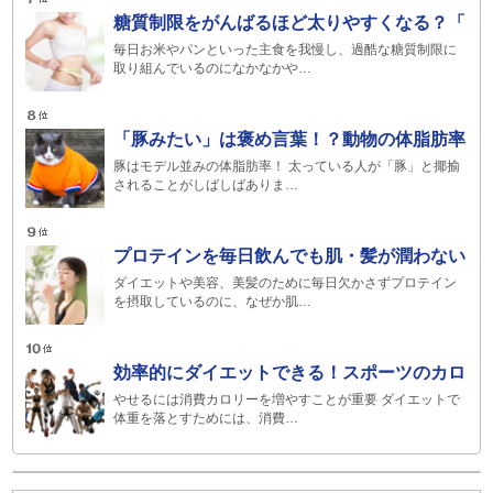
糖質制限をがんばるほど太りやすくなる？「
毎日お米やパンといった主食を我慢し、過酷な糖質制限に
取り組んでいるのになかなかや…
「豚みたい」は褒め言葉！？動物の体脂肪率
豚はモデル並みの体脂肪率！ 太っている人が「豚」と揶揄
されることがしばしばありま…
プロテインを毎日飲んでも肌・髪が潤わない
ダイエットや美容、美髪のために毎日欠かさずプロテイン
を摂取しているのに、なぜか肌…
効率的にダイエットできる！スポーツのカロ
やせるには消費カロリーを増やすことが重要 ダイエットで
体重を落とすためには、消費…