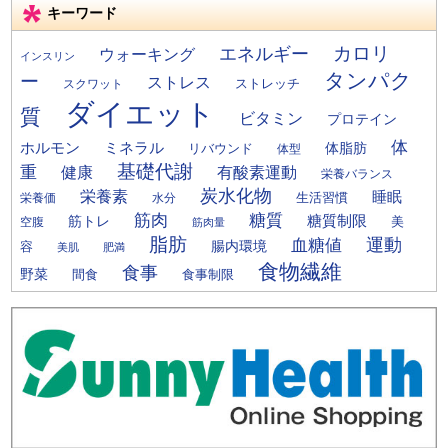
キーワード
カロリ
エネルギー
ウォーキング
インスリン
タンパク
ー
ストレス
ストレッチ
スクワット
ダイエット
質
ビタミン
プロテイン
体
ミネラル
ホルモン
体脂肪
リバウンド
体型
基礎代謝
重
健康
有酸素運動
栄養バランス
炭水化物
栄養素
睡眠
栄養価
生活習慣
水分
筋肉
糖質
筋トレ
糖質制限
美
空腹
筋肉量
脂肪
運動
血糖値
腸内環境
容
美肌
肥満
食物繊維
食事
野菜
間食
食事制限