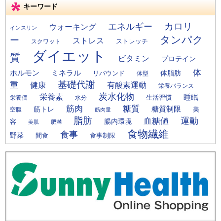
キーワード
カロリ
エネルギー
ウォーキング
インスリン
タンパク
ー
ストレス
ストレッチ
スクワット
ダイエット
質
ビタミン
プロテイン
体
ミネラル
ホルモン
体脂肪
リバウンド
体型
基礎代謝
重
健康
有酸素運動
栄養バランス
炭水化物
栄養素
睡眠
栄養価
生活習慣
水分
筋肉
糖質
筋トレ
糖質制限
美
空腹
筋肉量
脂肪
運動
血糖値
腸内環境
容
美肌
肥満
食物繊維
食事
野菜
間食
食事制限