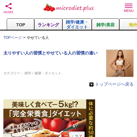
雑学/健康・
TOP
ランキング
雑学/美容
海
ダイエット
TOPページ
やせている人
太りやすい人の習慣とやせている人の習慣の違い
カテゴリー：
雑学／健康・ダイエット
、
トップページへ戻る