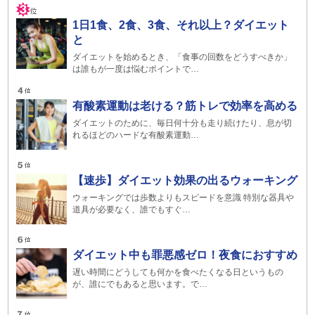
1日1食、2食、3食、それ以上？ダイエット
と
ダイエットを始めるとき、「食事の回数をどうすべきか」
は誰もが一度は悩むポイントで…
有酸素運動は老ける？筋トレで効率を高める
ダイエットのために、毎日何十分も走り続けたり、息が切
れるほどのハードな有酸素運動…
【速歩】ダイエット効果の出るウォーキング
ウォーキングでは歩数よりもスピードを意識 特別な器具や
道具が必要なく、誰でもすぐ…
ダイエット中も罪悪感ゼロ！夜食におすすめ
遅い時間にどうしても何かを食べたくなる日というもの
が、誰にでもあると思います。で…