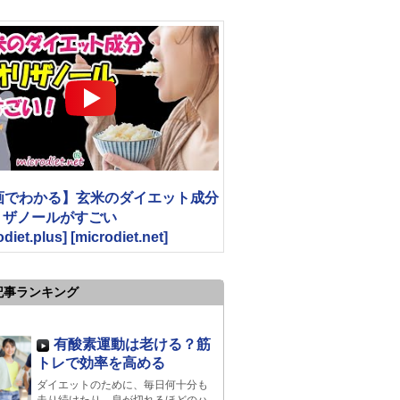
画でわかる】玄米のダイエット成分
オリザノールがすごい
odiet.plus] [microdiet.net]
記事ランキング
有酸素運動は老ける？筋
トレで効率を高める
ダイエットのために、毎日何十分も