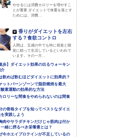
やせるには消費カロリーを増やすこ
とが重要 ダイエットで体重を落とす
ためには、消費…
香りがダイエットを左右
する？食欲コントロ
人間は、五感の中でも特に視覚と聴
覚に頼って生活しているといわれて
います。その一方…
速歩】ダイエット効果の出るウォーキン
紹介
は飲めば飲むほどダイエットに効果的？
ァットバーンゾーンで脂肪燃焼を最大
有酸素運動の効果的な方法
カロリーな間食をやめられないのは間食
分の骨格タイプを知ってベストなダイエ
法を実践しよう
胸肉やサラダチキンだけじゃ筋肉は付か
！一緒に摂るべき栄養素とは？
ぜ今ホエイプロテインが不足しているの