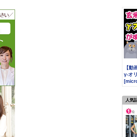
【動
γ-
[micr
人気