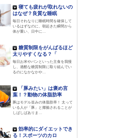
寝ても疲れが取れないの
はなぜ？良質な睡眠
毎日それなりに睡眠時間を確保して
いるはずなのに、朝起きた瞬間から
体が重い、日中に…
糖質制限をがんばるほど
太りやすくなる？「
毎日お米やパンといった主食を我慢
し、過酷な糖質制限に取り組んでい
るのになかなかや…
「豚みたい」は褒め言
葉！？動物の体脂肪率
豚はモデル並みの体脂肪率！ 太って
いる人が「豚」と揶揄されることが
しばしばありま…
効率的にダイエットでき
る！スポーツのカロ