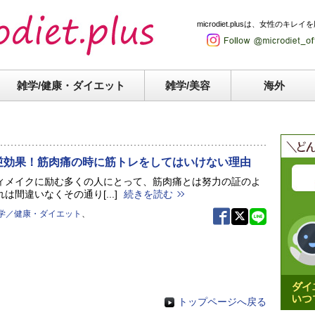
microdiet.plusは、女性
雑学/健康・
ダイエット
雑学/美容
海外
逆効果！筋肉痛の時に筋トレをしてはいけない理由
ィメイクに励む多くの人にとって、筋肉痛とは努力の証のよ
は間違いなくその通り[...]
続きを読む
学／健康・ダイエット
、
トップページへ戻る