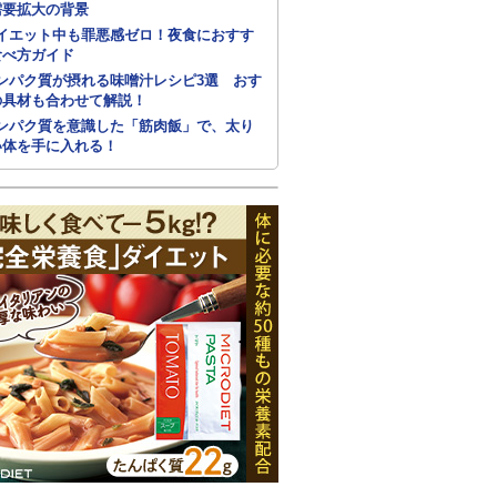
需要拡大の背景
イエット中も罪悪感ゼロ！夜食におすす
食べ方ガイド
ンパク質が摂れる味噌汁レシピ3選 おす
の具材も合わせて解説！
ンパク質を意識した「筋肉飯」で、太り
い体を手に入れる！