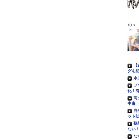
【
グを
水
フ
化！
高
中毒
自
ット
鶏
ない
な