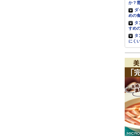
か？
ダ
めの
タ
すめ
タ
にく