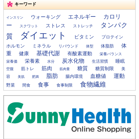
キーワード
カロリ
エネルギー
ウォーキング
インスリン
タンパク
ー
ストレス
ストレッチ
スクワット
ダイエット
質
ビタミン
プロテイン
体
ミネラル
ホルモン
体脂肪
リバウンド
体型
基礎代謝
重
健康
有酸素運動
栄養バランス
炭水化物
栄養素
睡眠
栄養価
生活習慣
水分
筋肉
糖質
筋トレ
糖質制限
美
空腹
筋肉量
脂肪
運動
血糖値
腸内環境
容
美肌
肥満
食物繊維
食事
野菜
間食
食事制限