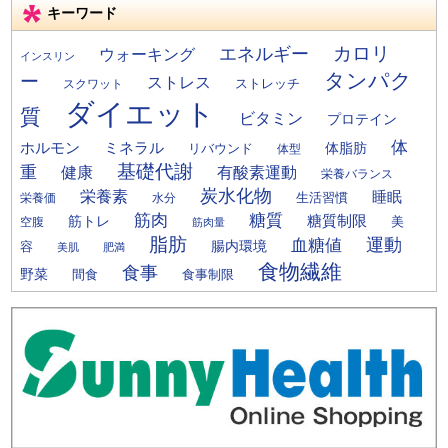
キーワード
カロリ
エネルギー
ウォーキング
インスリン
タンパク
ー
ストレス
ストレッチ
スクワット
ダイエット
質
ビタミン
プロテイン
体
ミネラル
ホルモン
体脂肪
リバウンド
体型
基礎代謝
重
健康
有酸素運動
栄養バランス
炭水化物
栄養素
睡眠
栄養価
生活習慣
水分
筋肉
糖質
筋トレ
糖質制限
美
空腹
筋肉量
脂肪
運動
血糖値
腸内環境
容
美肌
肥満
食物繊維
食事
野菜
間食
食事制限