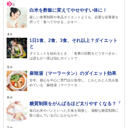
白米を酢飯に変えてやせやすい体に！
厳しい食事制限や単品ダイエットよりも、必要な栄養素を
摂って「食べてやせる」がキー…
1日1食、2食、3食、それ以上？ダイエット
と
ダイエットを始めるとき、「食事の回数をどうすべきか」
は誰もが一度は悩むポイントで…
麻辣湯（マーラータン）のダイエット効果
近年、都心を中心に専門店が急増し、じわじわと人気を集
めている「麻辣湯（マーラータ…
糖質制限をがんばるほど太りやすくなる？「
毎日お米やパンといった主食を我慢し、過酷な糖質制限に
取り組んでいるのになかなかや…